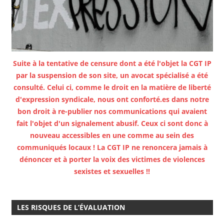
Suite à la tentative de censure dont a été l'objet la CGT IP
par la suspension de son site, un avocat spécialisé a été
consulté. Celui ci, comme le droit en la matière de liberté
d'expression syndicale, nous ont conforté.es dans notre
bon droit à re-publier nos communications qui avaient
fait l'objet d'un signalement abusif. Ceux ci sont donc à
nouveau accessibles en une comme au sein des
communiqués locaux ! La CGT IP ne renoncera jamais à
dénoncer et à porter la voix des victimes de violences
sexistes et sexuelles !!
LES RISQUES DE L’ÉVALUATION