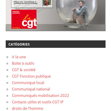
CATÉGORIES
A la une
Boîte à outils
CGT & société
CGT Fonction publique
Communiqué local
Communiqué national
Communiqués mobilisation 2022
Contacts utiles et outils CGT IP
droits de l'homme