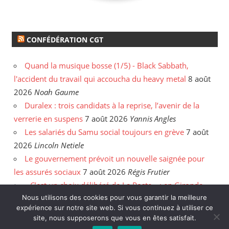
CONFÉDÉRATION CGT
Quand la musique bosse (1/5) - Black Sabbath,
l'accident du travail qui accoucha du heavy metal
8 août
2026
Noah Gaume
Duralex : trois candidats à la reprise, l’avenir de la
verrerie en suspens
7 août 2026
Yannis Angles
Les salariés du Samu social toujours en grève
7 août
2026
Lincoln Netiele
Le gouvernement prévoit un nouvelle saignée pour
les assurés sociaux
7 août 2026
Régis Frutier
« C’est un choix délibéré de La Poste » : en Gironde,
les postiers sommés de rattraper leurs heures
6 août
Nous utilisons des cookies pour vous garantir la meilleure
expérience sur notre site web. Si vous continuez à utiliser ce
2026
Yannis Angles
site, nous supposerons que vous en êtes satisfait.