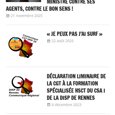
MINISTRE CONTRE SES
AGENTS, CONTRE LE BON SENS !
21 novembre 2025
delfabsar
A la une
,
Communiqué national
« JE PEUX PAS J’AI SURF »
22 août 2025
delfabsar
Communiqué
local
DÉCLARATION LIMINAIRE DE
LA CGT À LA FORMATION
SPÉCIALISÉE HSCT DU CSA I
DE LA DISP DE RENNES
4 décembre 2023
delfabsar
Communiqué
local