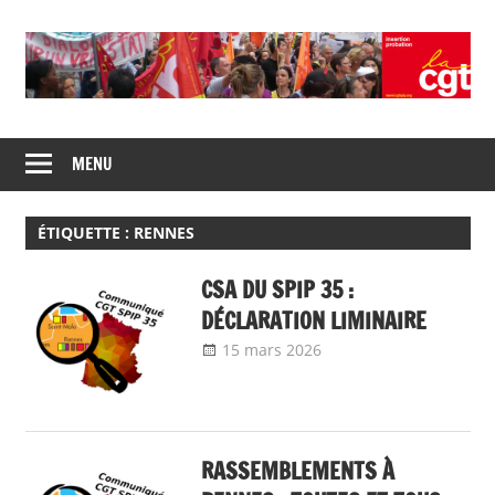
Skip
to
content
Union
CGT
de
MENU
insertion
syndicats
CGT
probation
insertion
ÉTIQUETTE :
RENNES
probation
CSA DU SPIP 35 :
DÉCLARATION LIMINAIRE
15 mars 2026
delfabsar
Communiqué
local
RASSEMBLEMENTS À