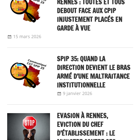
RENNES : TOUTES ET TOUS
DEBOUT FACE AUX CPIP
INJUSTEMENT PLACÉS EN
GARDE À VUE
15 mars 2026
delfabsar
Communiqué local
,
Non classé
SPIP 35: QUAND LA
DIRECTION DEVIENT LE BRAS
ARMÉ D’UNE MALTRAITANCE
INSTITUTIONNELLE
9 janvier 2026
delfabsar
Communiqué
local
EVASION À RENNES,
EVICTION DU CHEF
D’ÉTABLISSEMENT : LE