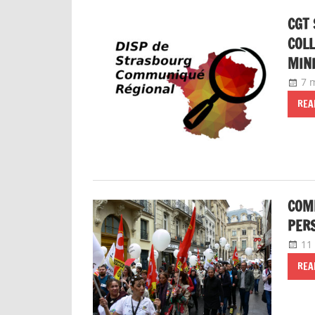
CGT 
COLL
MINI
7 
REA
COM
PERS
11
REA