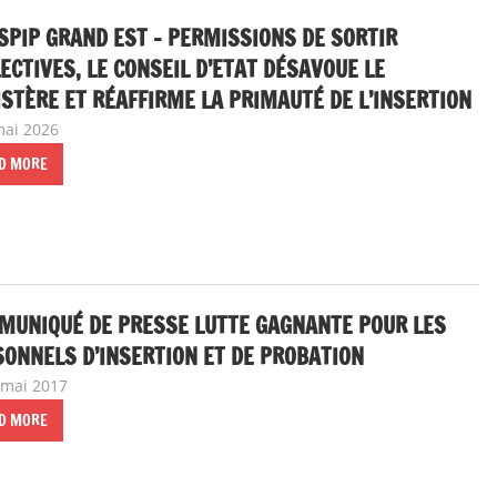
SPIP GRAND EST – PERMISSIONS DE SORTIR
ECTIVES, LE CONSEIL D’ETAT DÉSAVOUE LE
STÈRE ET RÉAFFIRME LA PRIMAUTÉ DE L’INSERTION
mai 2026
delfabsar
Communiqué local
D MORE
MUNIQUÉ DE PRESSE LUTTE GAGNANTE POUR LES
ONNELS D’INSERTION ET DE PROBATION
 mai 2017
delfabsar
A la une
,
Communiqué national
D MORE