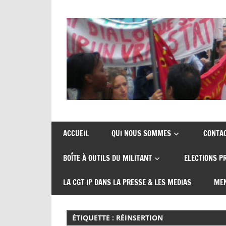
Skip
to
content
Union
CGT
de
insertion
syndicats
ACCUEIL
QUI NOUS SOMMES
CONTA
CGT
probation
BOÎTE À OUTILS DU MILITANT
ELECTIONS P
insertion
probation
LA CGT IP DANS LA PRESSE & LES MEDIAS
MEN
ÉTIQUETTE :
RÉINSERTION