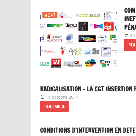
COM
INEF
PÉNA
30
REA
RADICALISATION – LA CGT INSERTION
11 octobre 2017
delfabsar
CGT & société
READ MORE
CONDITIONS D’INTERVENTION EN DETE