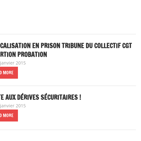
CALISATION EN PRISON TRIBUNE DU COLLECTIF CGT
ERTION PROBATION
 janvier 2015
delfabsar
A la une
,
CGT & société
D MORE
E AUX DÉRIVES SÉCURITAIRES !
 janvier 2015
delfabsar
A la une
,
Communiqué national
D MORE