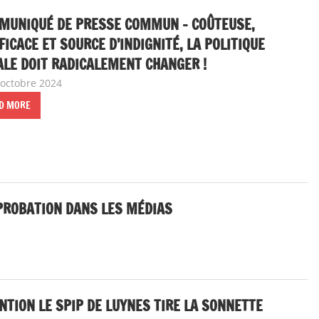
MUNIQUÉ DE PRESSE COMMUN – COÛTEUSE,
FICACE ET SOURCE D’INDIGNITÉ, LA POLITIQUE
LE DOIT RADICALEMENT CHANGER !
 octobre 2024
delfabsar
A la une
,
Communiqué national
D MORE
 PROBATION DANS LES MÉDIAS
NTION LE SPIP DE LUYNES TIRE LA SONNETTE