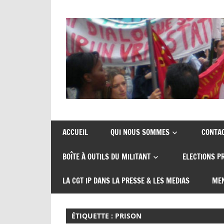
Skip
to
content
Union
CGT
de
insertion
syndicats
ACCUEIL
QUI NOUS SOMMES
CONTA
CGT
probation
BOÎTE À OUTILS DU MILITANT
ELECTIONS P
insertion
probation
LA CGT IP DANS LA PRESSE & LES MEDIAS
MEN
ÉTIQUETTE :
PRISON