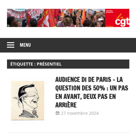
Skip
to
content
Union
CGT
de
MENU
insertion
syndicats
CGT
probation
insertion
ÉTIQUETTE :
PRÉSENTIEL
probation
AUDIENCE DI DE PARIS – LA
QUESTION DES 50% : UN PAS
EN AVANT, DEUX PAS EN
ARRIÈRE
27 novembre 2024
delfabsar
Communiqué
national