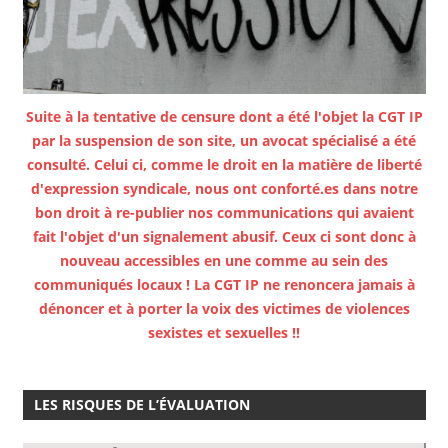
Suite à la tentative de censure dont a été l'objet la CGT IP
par la suspension de son site, un avocat spécialisé a été
consulté. Celui ci, comme le droit en la matière de liberté
d'expression syndicale, nous ont conforté.es dans notre
bon droit à re-publier nos communications qui avaient
fait l'objet d'un signalement abusif. Ceux ci sont donc à
nouveau accessibles en une comme au sein des
communiqués locaux ! La CGT IP ne renoncera jamais à
dénoncer et à porter la voix des victimes de violences
sexistes et sexuelles !!
LES RISQUES DE L’ÉVALUATION