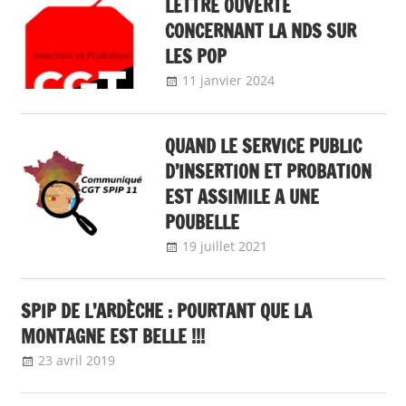
LETTRE OUVERTE
CONCERNANT LA NDS SUR
LES POP
11 janvier 2024
delfabsar
Communiqué
local
QUAND LE SERVICE PUBLIC
D’INSERTION ET PROBATION
EST ASSIMILE A UNE
POUBELLE
19 juillet 2021
delfabsar
Communiqué
local
SPIP DE L’ARDÈCHE : POURTANT QUE LA
MONTAGNE EST BELLE !!!
23 avril 2019
delfabsar
Communiqué local