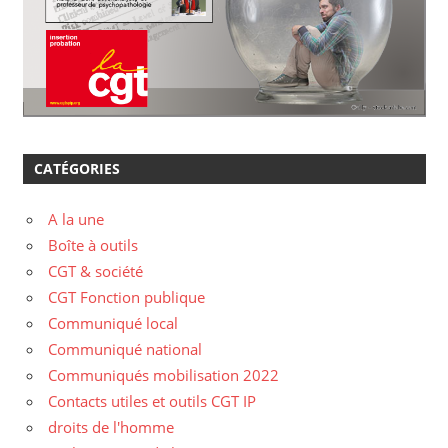
CATÉGORIES
A la une
Boîte à outils
CGT & société
CGT Fonction publique
Communiqué local
Communiqué national
Communiqués mobilisation 2022
Contacts utiles et outils CGT IP
droits de l'homme