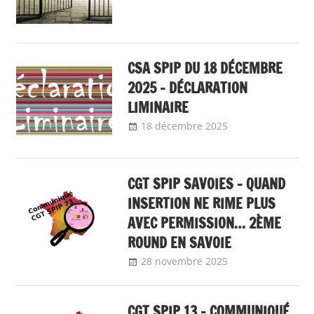
CSA SPIP DU 18 DÉCEMBRE
2025 – DÉCLARATION
LIMINAIRE
18 décembre 2025
delfabsar
A la une
,
Communiqué
national
CGT SPIP SAVOIES – QUAND
INSERTION NE RIME PLUS
AVEC PERMISSION… 2ÈME
ROUND EN SAVOIE
28 novembre 2025
delfabsar
Communiqué
local
CGT SPIP 13 – COMMUNIQUÉ