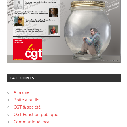
CATÉGORIES
A la une
Boîte à outils
CGT & société
CGT Fonction publique
Communiqué local