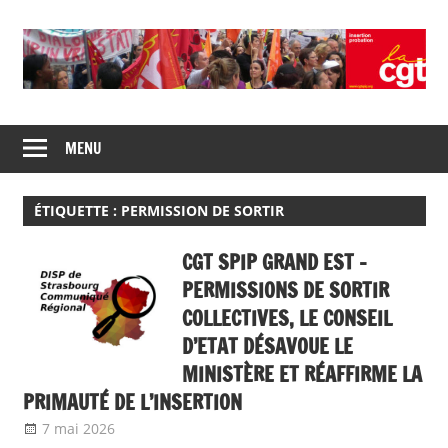
Skip
to
content
Union
CGT
de
MENU
insertion
syndicats
CGT
probation
insertion
ÉTIQUETTE :
PERMISSION DE SORTIR
probation
CGT SPIP GRAND EST –
PERMISSIONS DE SORTIR
COLLECTIVES, LE CONSEIL
D’ETAT DÉSAVOUE LE
MINISTÈRE ET RÉAFFIRME LA
PRIMAUTÉ DE L’INSERTION
7 mai 2026
delfabsar
Communiqué local