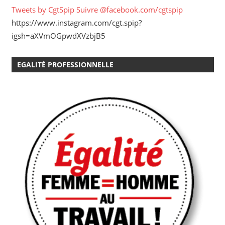
Tweets by CgtSpip
Suivre @facebook.com/cgtspip
https://www.instagram.com/cgt.spip?
igsh=aXVmOGpwdXVzbjB5
EGALITÉ PROFESSIONNELLE