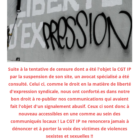
Suite à la tentative de censure dont a été l'objet la CGT IP
par la suspension de son site, un avocat spécialisé a été
consulté. Celui ci, comme le droit en la matière de liberté
d'expression syndicale, nous ont conforté.es dans notre
bon droit à re-publier nos communications qui avaient
fait l'objet d'un signalement abusif. Ceux ci sont donc à
nouveau accessibles en une comme au sein des
communiqués locaux ! La CGT IP ne renoncera jamais à
dénoncer et à porter la voix des victimes de violences
sexistes et sexuelles !!