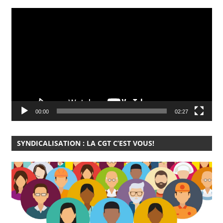
Lecteur
vidéo
00:00
02:27
SYNDICALISATION : LA CGT C’EST VOUS!