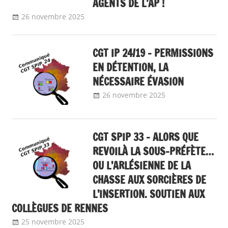
AGENTS DE L’AP !
26 novembre 2025
delfabsar
Communiqué local
CGT IP 24/19 – PERMISSIONS
EN DÉTENTION, LA
NÉCESSAIRE ÉVASION
26 novembre 2025
delfabsar
Communiqué
local
CGT SPIP 33 – ALORS QUE
REVOILÀ LA SOUS-PRÉFÈTE…
OU L’ARLÉSIENNE DE LA
CHASSE AUX SORCIÈRES DE
L’INSERTION. SOUTIEN AUX
COLLÈGUES DE RENNES
25 novembre 2025
delfabsar
Communiqué local