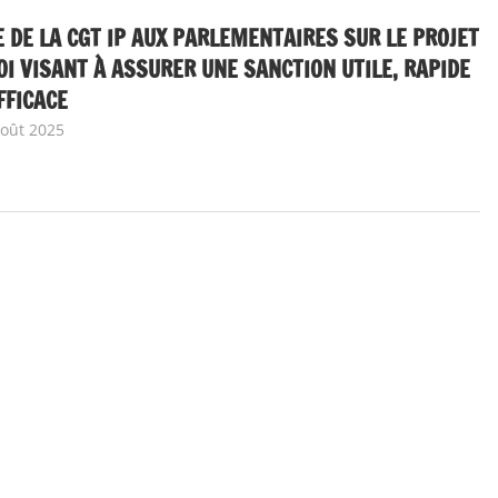
 DE LA CGT IP AUX PARLEMENTAIRES SUR LE PROJET
OI VISANT À ASSURER UNE SANCTION UTILE, RAPIDE
FFICACE
août 2025
delfabsar
A la une
,
Communiqué national
,
Non classé