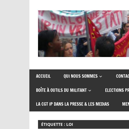
Skip
to
content
Union
CGT
de
insertion
syndicats
ACCUEIL
QUI NOUS SOMMES
CONTA
CGT
probation
BOÎTE À OUTILS DU MILITANT
ELECTIONS P
insertion
probation
LA CGT IP DANS LA PRESSE & LES MEDIAS
MEN
ÉTIQUETTE :
LOI