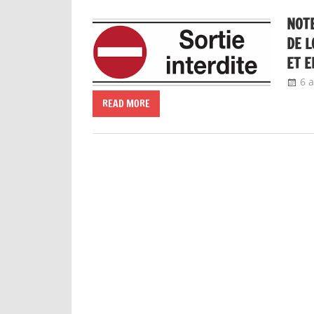
NOTE
DE L
ET E
6 
READ MORE