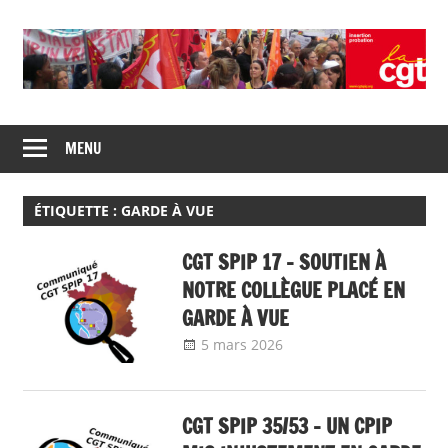
Skip
to
content
Union
CGT
de
MENU
insertion
syndicats
CGT
probation
insertion
ÉTIQUETTE :
GARDE À VUE
probation
CGT SPIP 17 – SOUTIEN À
NOTRE COLLÈGUE PLACÉ EN
GARDE À VUE
5 mars 2026
delfabsar
Communiqué local
CGT SPIP 35/53 – UN CPIP