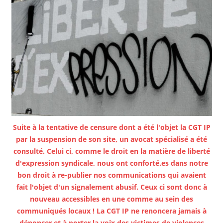
Suite à la tentative de censure dont a été l'objet la CGT IP
par la suspension de son site, un avocat spécialisé a été
consulté. Celui ci, comme le droit en la matière de liberté
d'expression syndicale, nous ont conforté.es dans notre
bon droit à re-publier nos communications qui avaient
fait l'objet d'un signalement abusif. Ceux ci sont donc à
nouveau accessibles en une comme au sein des
communiqués locaux ! La CGT IP ne renoncera jamais à
dénoncer et à porter la voix des victimes de violences