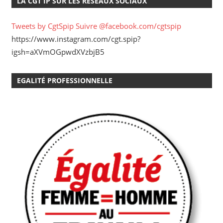
LA CGT IP SUR LES RÉSEAUX SOCIAUX
Tweets by CgtSpip
Suivre @facebook.com/cgtspip
https://www.instagram.com/cgt.spip?
igsh=aXVmOGpwdXVzbjB5
EGALITÉ PROFESSIONNELLE