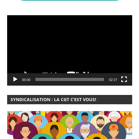
Lecteur
vidéo
00:00
02:27
SYNDICALISATION : LA CGT C’EST VOUS!