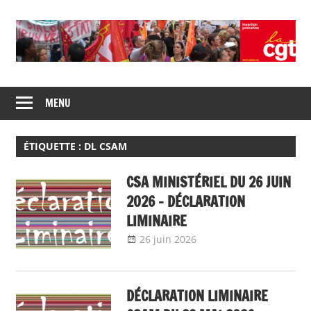
Skip
to
content
Union
CGT
de
MENU
insertion
syndicats
CGT
probation
insertion
ÉTIQUETTE :
DL CSAM
probation
CSA MINISTÉRIEL DU 26 JUIN
2026 – DÉCLARATION
LIMINAIRE
26 juin 2026
delfabsar
A la une
,
Communiqué
national
,
Instances
nationales de
DÉCLARATION LIMINAIRE
dialogue social