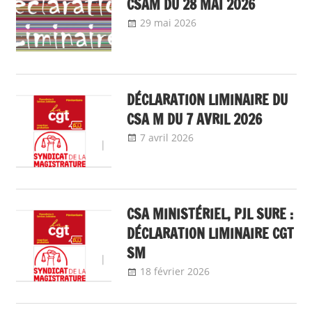
CSAM DU 28 MAI 2026
29 mai 2026
delfabsar
A la une
,
Communiqué national
DÉCLARATION LIMINAIRE DU
CSA M DU 7 AVRIL 2026
7 avril 2026
delfabsar
A la une
,
Communiqué national
,
Instances nationales
de dialogue social
CSA MINISTÉRIEL, PJL SURE :
DÉCLARATION LIMINAIRE CGT
SM
18 février 2026
delfabsar
A la une
,
Instances
nationales de