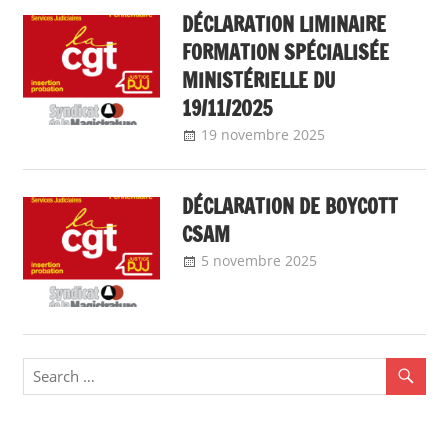
dialogue social
DÉCLARATION LIMINAIRE
FORMATION SPÉCIALISÉE
MINISTÉRIELLE DU
19/11/2025
19 novembre 2025
delfabsar
Communiqué
national
DÉCLARATION DE BOYCOTT
CSAM
5 novembre 2025
delfabsar
A la une
,
Communiqué
national