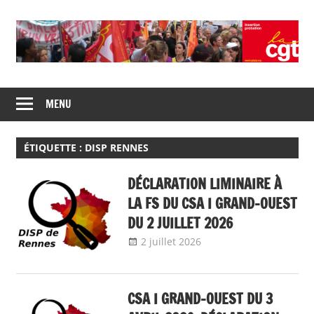
Skip
to
content
Union
CGT
de
MENU
insertion
syndicats
CGT
probation
insertion
ÉTIQUETTE :
DISP RENNES
probation
DÉCLARATION LIMINAIRE À
LA FS DU CSA I GRAND-OUEST
DU 2 JUILLET 2026
2 juillet 2026
delfabsar
Communiqué
local
CSA I GRAND-OUEST DU 3