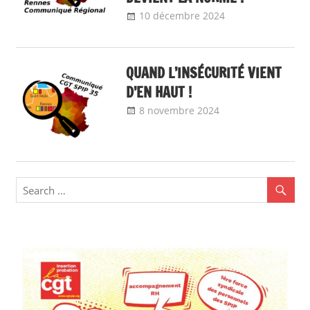
10 décembre 2024
delfabsar
Communiqué
local
QUAND L’INSÉCURITÉ VIENT
D’EN HAUT !
8 novembre 2024
delfabsar
Communiqué
local
,
Non classé