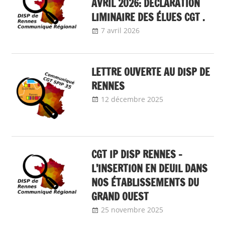
AVRIL 2026: DÉCLARATION
LIMINAIRE DES ÉLUES CGT .
7 avril 2026
delfabsar
Communiqué local
LETTRE OUVERTE AU DISP DE
RENNES
12 décembre 2025
delfabsar
Communiqué
local
CGT IP DISP RENNES –
L’INSERTION EN DEUIL DANS
NOS ÉTABLISSEMENTS DU
GRAND OUEST
25 novembre 2025
delfabsar
Communiqué