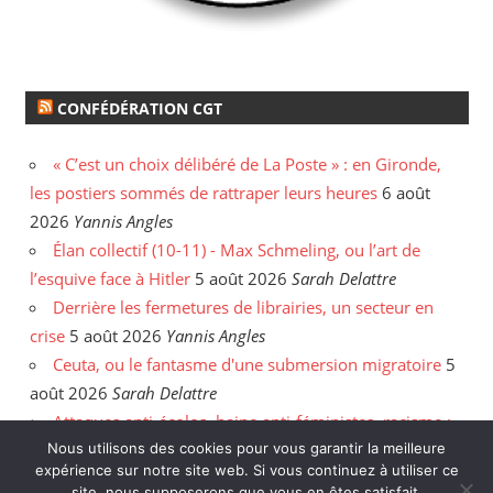
CONFÉDÉRATION CGT
« C’est un choix délibéré de La Poste » : en Gironde,
les postiers sommés de rattraper leurs heures
6 août
2026
Yannis Angles
Élan collectif (10-11) - Max Schmeling, ou l’art de
l’esquive face à Hitler
5 août 2026
Sarah Delattre
Derrière les fermetures de librairies, un secteur en
crise
5 août 2026
Yannis Angles
Ceuta, ou le fantasme d'une submersion migratoire
5
août 2026
Sarah Delattre
Attaques anti-écolos, haine anti-féministes, racisme :
face aux incendies, les délires de l'extrême droite
31
Nous utilisons des cookies pour vous garantir la meilleure
expérience sur notre site web. Si vous continuez à utiliser ce
juillet 2026
Enzo Hanart
site, nous supposerons que vous en êtes satisfait.