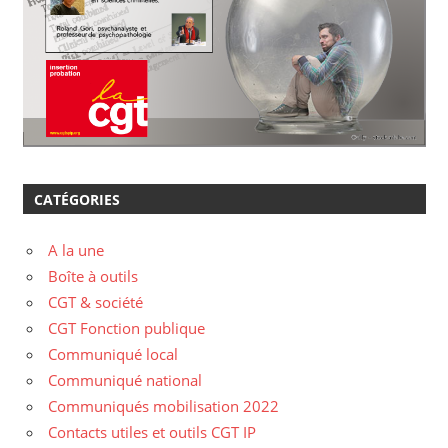
CATÉGORIES
A la une
Boîte à outils
CGT & société
CGT Fonction publique
Communiqué local
Communiqué national
Communiqués mobilisation 2022
Contacts utiles et outils CGT IP