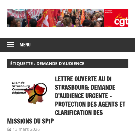
Skip
to
content
Union
CGT
de
MENU
insertion
syndicats
CGT
probation
insertion
ÉTIQUETTE :
DEMANDE D’AUDIENCE
probation
LETTRE OUVERTE AU DI
STRASBOURG: DEMANDE
D’AUDIENCE URGENTE –
PROTECTION DES AGENTS ET
CLARIFICATION DES
MISSIONS DU SPIP
13 mars 2026
delfabsar
Communiqué local