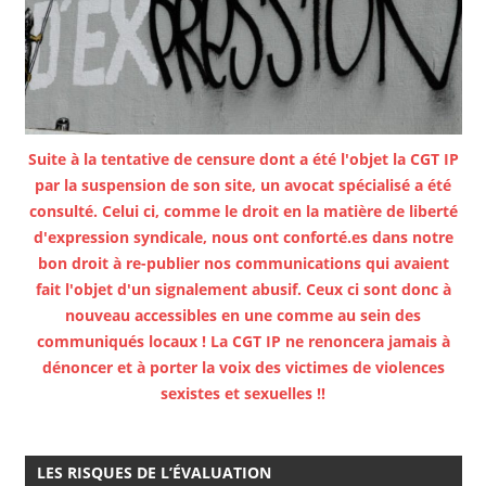
Suite à la tentative de censure dont a été l'objet la CGT IP
par la suspension de son site, un avocat spécialisé a été
consulté. Celui ci, comme le droit en la matière de liberté
d'expression syndicale, nous ont conforté.es dans notre
bon droit à re-publier nos communications qui avaient
fait l'objet d'un signalement abusif. Ceux ci sont donc à
nouveau accessibles en une comme au sein des
communiqués locaux ! La CGT IP ne renoncera jamais à
dénoncer et à porter la voix des victimes de violences
sexistes et sexuelles !!
LES RISQUES DE L’ÉVALUATION