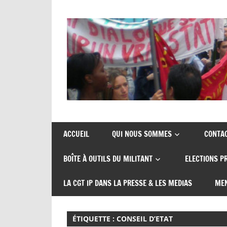
Skip
to
content
Union
CGT
de
insertion
syndicats
ACCUEIL
QUI NOUS SOMMES
CONTA
CGT
probation
BOÎTE À OUTILS DU MILITANT
ELECTIONS P
insertion
probation
LA CGT IP DANS LA PRESSE & LES MEDIAS
MEN
ÉTIQUETTE :
CONSEIL D’ETAT