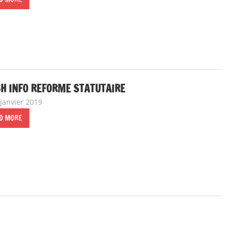
H INFO REFORME STATUTAIRE
 janvier 2019
delfabsar
A la une
D MORE