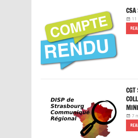
CSA 
11
REA
CGT 
COLL
MINI
7 
REA