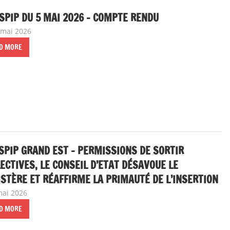
SPIP DU 5 MAI 2026 – COMPTE RENDU
 mai 2026
delfabsar
A la une
,
Communiqué national
D MORE
SPIP GRAND EST – PERMISSIONS DE SORTIR
ECTIVES, LE CONSEIL D’ETAT DÉSAVOUE LE
STÈRE ET RÉAFFIRME LA PRIMAUTÉ DE L’INSERTION
mai 2026
delfabsar
Communiqué local
D MORE