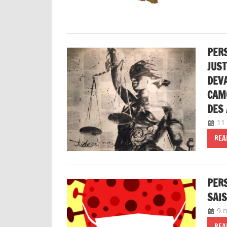
PERS
JUST
DEVA
CAMO
DES 
11
REA
PERS
SAIS
9 
REA