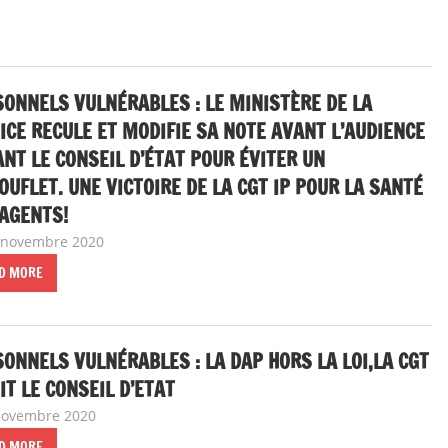
ONNELS VULNÉRABLES : LE MINISTÈRE DE LA
ICE RECULE ET MODIFIE SA NOTE AVANT L’AUDIENCE
NT LE CONSEIL D’ÉTAT POUR ÉVITER UN
UFLET. UNE VICTOIRE DE LA CGT IP POUR LA SANTÉ
AGENTS!
 novembre 2020
delfabsar
A la une
,
Communiqué national
D MORE
ONNELS VULNÉRABLES : LA DAP HORS LA LOI,LA CGT
IT LE CONSEIL D’ETAT
novembre 2020
delfabsar
A la une
,
Communiqué national
D MORE