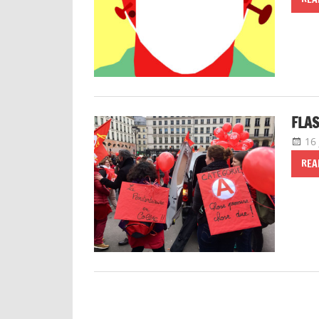
FLAS
16
REA