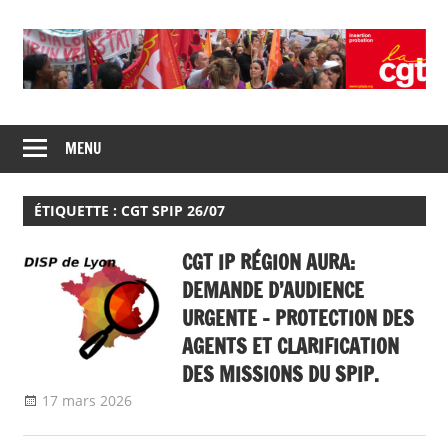
Skip
to
content
Union
CGT
de
MENU
insertion
syndicats
CGT
probation
insertion
ÉTIQUETTE :
CGT SPIP 26/07
probation
CGT IP RÉGION AURA:
DEMANDE D’AUDIENCE
URGENTE – PROTECTION DES
AGENTS ET CLARIFICATION
DES MISSIONS DU SPIP.
17 mars 2026
delfabsar
Communiqué local