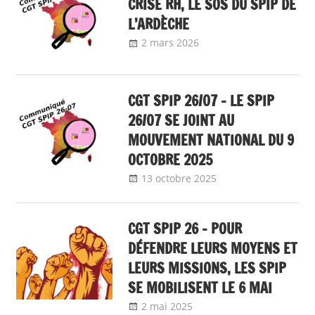
CRISE RH, LE SOS DU SPIP DE
L’ARDÈCHE
2 mars 2026
delfabsar
Communiqué local
CGT SPIP 26/07 – LE SPIP
26/07 SE JOINT AU
MOUVEMENT NATIONAL DU 9
OCTOBRE 2025
13 octobre 2025
delfabsar
Communiqué
local
CGT SPIP 26 – POUR
DÉFENDRE LEURS MOYENS ET
LEURS MISSIONS, LES SPIP
SE MOBILISENT LE 6 MAI
2 mai 2025
delfabsar
Communiqué local