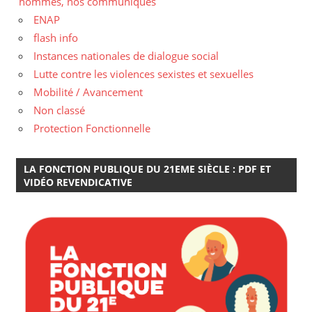
hommes, nos communiqués
ENAP
flash info
Instances nationales de dialogue social
Lutte contre les violences sexistes et sexuelles
Mobilité / Avancement
Non classé
Protection Fonctionnelle
LA FONCTION PUBLIQUE DU 21EME SIÈCLE : PDF ET
VIDÉO REVENDICATIVE