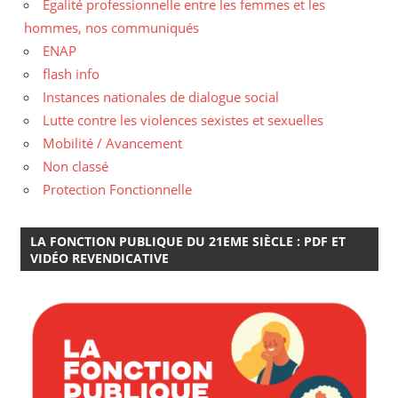
Egalité professionnelle entre les femmes et les
hommes, nos communiqués
ENAP
flash info
Instances nationales de dialogue social
Lutte contre les violences sexistes et sexuelles
Mobilité / Avancement
Non classé
Protection Fonctionnelle
LA FONCTION PUBLIQUE DU 21EME SIÈCLE : PDF ET
VIDÉO REVENDICATIVE