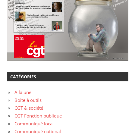
CATÉGORIES
A la une
Boîte à outils
CGT & société
CGT Fonction publique
Communiqué local
Communiqué national