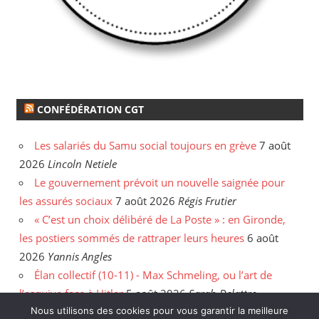
CONFÉDÉRATION CGT
Les salariés du Samu social toujours en grève
7 août
2026
Lincoln Netiele
Le gouvernement prévoit un nouvelle saignée pour
les assurés sociaux
7 août 2026
Régis Frutier
« C’est un choix délibéré de La Poste » : en Gironde,
les postiers sommés de rattraper leurs heures
6 août
2026
Yannis Angles
Élan collectif (10-11) - Max Schmeling, ou l’art de
l’esquive face à Hitler
5 août 2026
Sarah Delattre
Nous utilisons des cookies pour vous garantir la meilleure
Derrière les fermetures de librairies, un secteur en