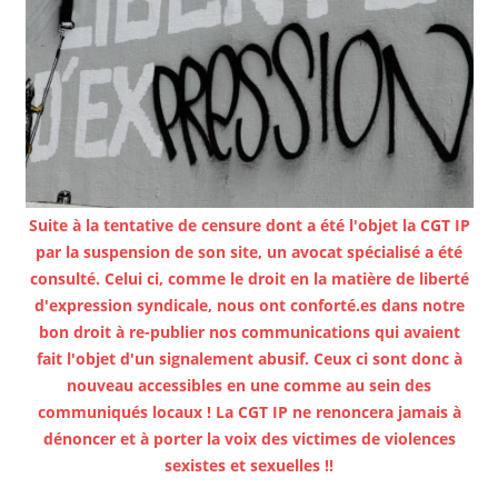
Suite à la tentative de censure dont a été l'objet la CGT IP
par la suspension de son site, un avocat spécialisé a été
consulté. Celui ci, comme le droit en la matière de liberté
d'expression syndicale, nous ont conforté.es dans notre
bon droit à re-publier nos communications qui avaient
fait l'objet d'un signalement abusif. Ceux ci sont donc à
nouveau accessibles en une comme au sein des
communiqués locaux ! La CGT IP ne renoncera jamais à
dénoncer et à porter la voix des victimes de violences
sexistes et sexuelles !!