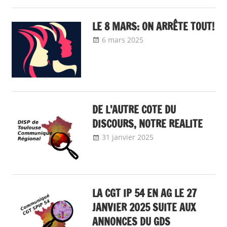
/ Avancement
LE 8 MARS: ON ARRÊTE TOUT!
6 mars 2025
delfabsar
A la une
,
Communiqué
national
,
Egalité
femmes - hommes
,
Egalité
professionnelle entre
DE L’AUTRE COTE DU
les femmes et les
DISCOURS, NOTRE REALITE
hommes, nos
communiqués
31 janvier 2025
delfabsar
Communiqué
local
LA CGT IP 54 EN AG LE 27
JANVIER 2025 SUITE AUX
ANNONCES DU GDS