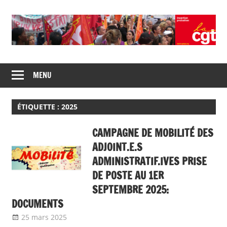
Skip
to
content
Union
CGT
de
MENU
insertion
syndicats
CGT
probation
insertion
ÉTIQUETTE :
2025
probation
CAMPAGNE DE MOBILITÉ DES
ADJOINT.E.S
ADMINISTRATIF.IVES PRISE
DE POSTE AU 1ER
SEPTEMBRE 2025:
DOCUMENTS
25 mars 2025
delfabsar
A la une
,
Communiqué national
,
Mobilité