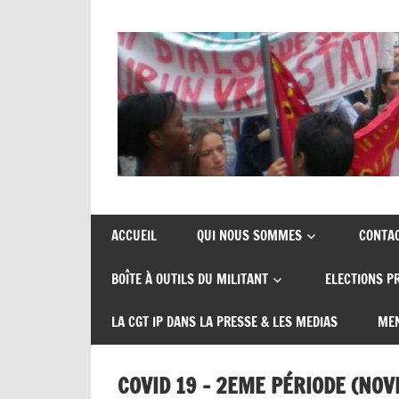
Union
CGT
de
insertion
syndicats
ACCUEIL
QUI NOUS SOMMES
CONTA
CGT
probation
BOÎTE À OUTILS DU MILITANT
ELECTIONS P
insertion
probation
LA CGT IP DANS LA PRESSE & LES MEDIAS
MEN
COVID 19 – 2EME PÉRIODE (NO