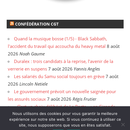
CONFÉDÉRATION CGT
Quand la musique bosse (1/5) - Black Sabbath,
l'accident du travail qui accoucha du heavy metal
8 août
2026
Noah Gaume
Duralex : trois candidats à la reprise, l’avenir de la
verrerie en suspens
7 août 2026
Yannis Angles
Les salariés du Samu social toujours en grève
7 août
2026
Lincoln Netiele
Le gouvernement prévoit un nouvelle saignée pour
les assurés sociaux
7 août 2026
Régis Frutier
« C’est un choix délibéré de La Poste » : en Gironde,
Nous utilisons des cookies pour vous garantir la meilleure
les postiers sommés de rattraper leurs heures
6 août
expérience sur notre site web. Si vous continuez à utiliser ce
2026
Yannis Angles
site, nous supposerons que vous en êtes satisfait.