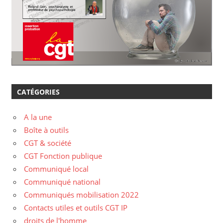
CATÉGORIES
A la une
Boîte à outils
CGT & société
CGT Fonction publique
Communiqué local
Communiqué national
Communiqués mobilisation 2022
Contacts utiles et outils CGT IP
droits de l'homme