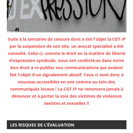
Suite à la tentative de censure dont a été l'objet la CGT IP
par la suspension de son site, un avocat spécialisé a été
consulté. Celui ci, comme le droit en la matière de liberté
d'expression syndicale, nous ont conforté.es dans notre
bon droit à re-publier nos communications qui avaient
fait l'objet d'un signalement abusif. Ceux ci sont donc à
nouveau accessibles en une comme au sein des
communiqués locaux ! La CGT IP ne renoncera jamais à
dénoncer et à porter la voix des victimes de violences
sexistes et sexuelles !!
LES RISQUES DE L’ÉVALUATION