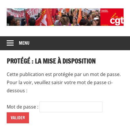
Union
CGT
de
MENU
insertion
syndicats
CGT
probation
PROTÉGÉ : LA MISE À DISPOSITION
insertion
probation
Cette publication est protégée par un mot de passe.
Pour la voir, veuillez saisir votre mot de passe ci-
dessous :
Mot de passe :