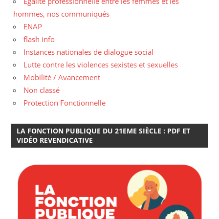
Egalité professionnelle entre les femmes et les
hommes, nos communiqués
ENAP
flash info
Instances nationales de dialogue social
Lutte contre les violences sexistes et sexuelles
Mobilité / Avancement
Non classé
Protection Fonctionnelle
LA FONCTION PUBLIQUE DU 21EME SIÈCLE : PDF ET
VIDÉO REVENDICATIVE