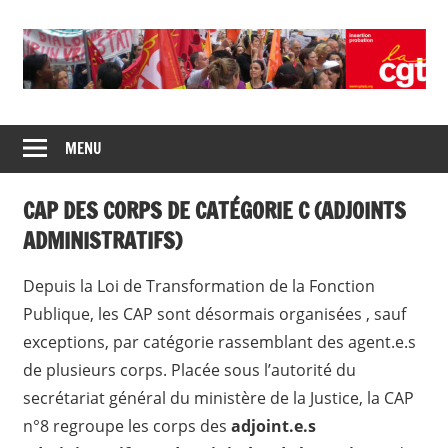
Skip
to
content
Union
CGT
de
MENU
insertion
syndicats
CGT
probation
CAP DES CORPS DE CATÉGORIE C (ADJOINTS
insertion
probation
ADMINISTRATIFS)
Depuis la Loi de Transformation de la Fonction
Publique, les CAP sont désormais organisées , sauf
exceptions, par catégorie rassemblant des agent.e.s
de plusieurs corps. Placée sous l’autorité du
secrétariat général du ministère de la Justice, la CAP
n°8 regroupe les corps des
adjoint.e.s