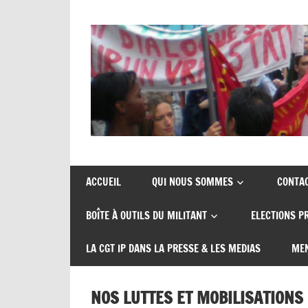
Skip
to
content
Union
CGT
de
insertion
syndicats
ACCUEIL
QUI NOUS SOMMES
CONTA
CGT
probation
BOÎTE À OUTILS DU MILITANT
ELECTIONS P
insertion
probation
LA CGT IP DANS LA PRESSE & LES MEDIAS
MEN
NOS LUTTES ET MOBILISATIONS