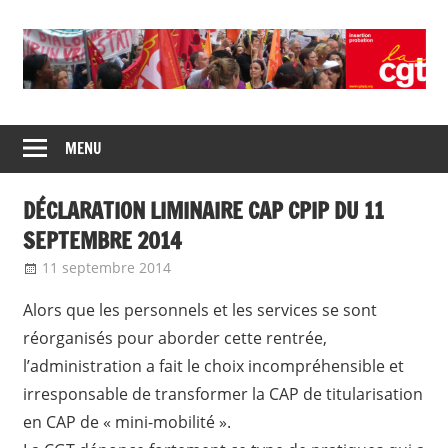
Skip
to
content
Union
CGT
de
MENU
insertion
syndicats
CGT
probation
DÉCLARATION LIMINAIRE CAP CPIP DU 11
insertion
probation
SEPTEMBRE 2014
11 septembre 2014
delfabsar
Instances nationales de dialogue
social
,
Mobilité / Avancement
Alors que les personnels et les services se sont
réorganisés pour aborder cette rentrée,
l’administration a fait le choix incompréhensible et
irresponsable de transformer la CAP de titularisation
en CAP de « mini-mobilité ».