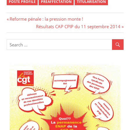
POSTE PROFILÉ
PRÉAFFECTATION
TITULARISATION
Navigation
Previous
Reforme pénale : la pression monte !
Post:
Next
Résultats CAP CPIP du 11 septembre 2014
de
Post:
l’article