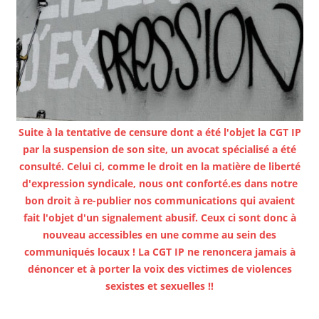
Suite à la tentative de censure dont a été l'objet la CGT IP
par la suspension de son site, un avocat spécialisé a été
consulté. Celui ci, comme le droit en la matière de liberté
d'expression syndicale, nous ont conforté.es dans notre
bon droit à re-publier nos communications qui avaient
fait l'objet d'un signalement abusif. Ceux ci sont donc à
nouveau accessibles en une comme au sein des
communiqués locaux ! La CGT IP ne renoncera jamais à
dénoncer et à porter la voix des victimes de violences
sexistes et sexuelles !!