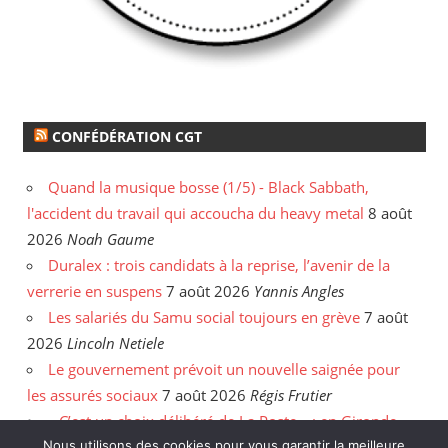
CONFÉDÉRATION CGT
Quand la musique bosse (1/5) - Black Sabbath,
l'accident du travail qui accoucha du heavy metal
8 août
2026
Noah Gaume
Duralex : trois candidats à la reprise, l’avenir de la
verrerie en suspens
7 août 2026
Yannis Angles
Les salariés du Samu social toujours en grève
7 août
2026
Lincoln Netiele
Le gouvernement prévoit un nouvelle saignée pour
les assurés sociaux
7 août 2026
Régis Frutier
« C’est un choix délibéré de La Poste » : en Gironde,
Nous utilisons des cookies pour vous garantir la meilleure
les postiers sommés de rattraper leurs heures
6 août