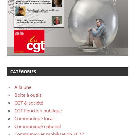
CATÉGORIES
A la une
Boîte à outils
CGT & société
CGT Fonction publique
Communiqué local
Communiqué national
Communiqués mobilisation 2022