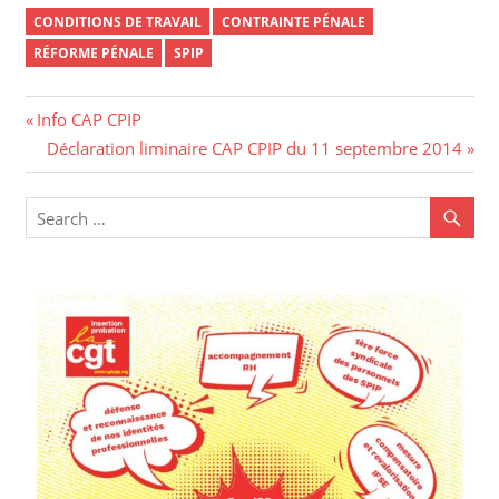
CONDITIONS DE TRAVAIL
CONTRAINTE PÉNALE
RÉFORME PÉNALE
SPIP
Navigation
Previous
Info CAP CPIP
Post:
Next
Déclaration liminaire CAP CPIP du 11 septembre 2014
de
Post:
l’article