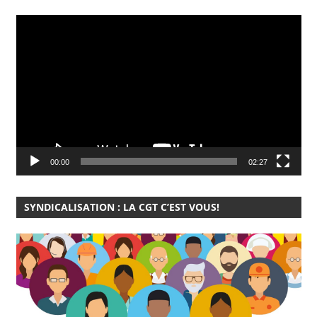
Lecteur
vidéo
00:00
02:27
SYNDICALISATION : LA CGT C’EST VOUS!