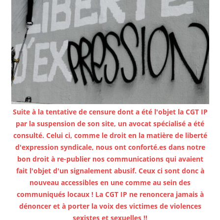
Suite à la tentative de censure dont a été l'objet la CGT IP
par la suspension de son site, un avocat spécialisé a été
consulté. Celui ci, comme le droit en la matière de liberté
d'expression syndicale, nous ont conforté.es dans notre
bon droit à re-publier nos communications qui avaient
fait l'objet d'un signalement abusif. Ceux ci sont donc à
nouveau accessibles en une comme au sein des
communiqués locaux ! La CGT IP ne renoncera jamais à
dénoncer et à porter la voix des victimes de violences
sexistes et sexuelles !!