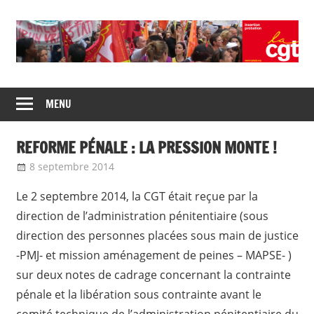
Skip
to
content
Union
CGT
de
MENU
insertion
syndicats
CGT
probation
REFORME PÉNALE : LA PRESSION MONTE !
insertion
probation
8 septembre 2014
delfabsar
Communiqué national
Le 2 septembre 2014, la CGT était reçue par la
direction de l’administration pénitentiaire (sous
direction des personnes placées sous main de justice
-PMJ- et mission aménagement de peines – MAPSE- )
sur deux notes de cadrage concernant la contrainte
pénale et la libération sous contrainte avant le
comité technique de l’administration pénitentiaire du