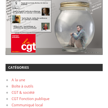
CATÉGORIES
A la une
Boîte à outils
CGT & société
CGT Fonction publique
Communiqué local