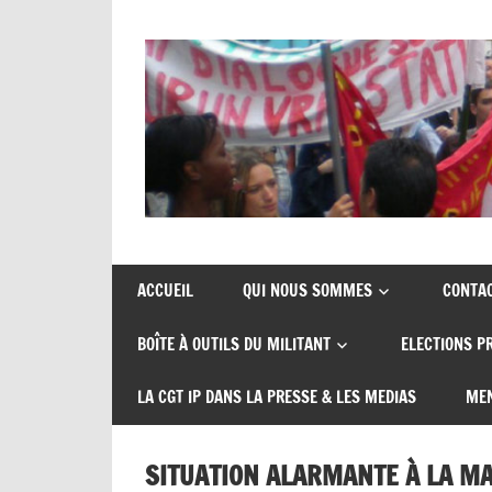
Union
CGT
de
insertion
syndicats
ACCUEIL
QUI NOUS SOMMES
CONTA
CGT
probation
BOÎTE À OUTILS DU MILITANT
ELECTIONS P
insertion
probation
LA CGT IP DANS LA PRESSE & LES MEDIAS
MEN
SITUATION ALARMANTE À LA MA