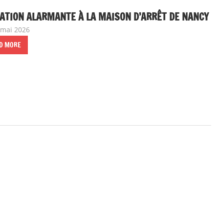
ATION ALARMANTE À LA MAISON D’ARRÊT DE NANCY
 mai 2026
delfabsar
Communiqué local
D MORE