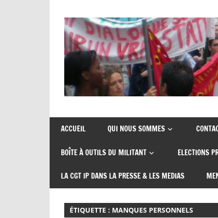
Skip
to
content
Union
CGT
de
insertion
syndicats
ACCUEIL
QUI NOUS SOMMES
CONTA
CGT
probation
BOÎTE À OUTILS DU MILITANT
ELECTIONS P
insertion
probation
LA CGT IP DANS LA PRESSE & LES MEDIAS
MEN
ÉTIQUETTE :
MANQUES PERSONNELS