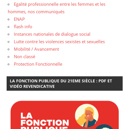
Egalité professionnelle entre les femmes et les
hommes, nos communiqués
ENAP
flash info
Instances nationales de dialogue social
Lutte contre les violences sexistes et sexuelles
Mobilité / Avancement
Non classé
Protection Fonctionnelle
LA FONCTION PUBLIQUE DU 21EME SIÈCLE : PDF ET
VIDÉO REVENDICATIVE