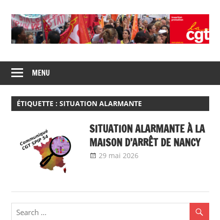
Skip
to
content
Union
CGT
de
MENU
insertion
syndicats
CGT
probation
insertion
ÉTIQUETTE :
SITUATION ALARMANTE
probation
SITUATION ALARMANTE À LA
MAISON D’ARRÊT DE NANCY
29 mai 2026
delfabsar
Communiqué local