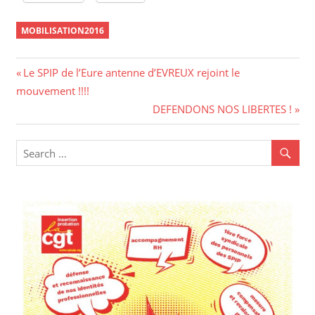
MOBILISATION2016
Navigation
Previous
Le SPIP de l’Eure antenne d’EVREUX rejoint le
Post:
mouvement !!!!
de
Next
DEFENDONS NOS LIBERTES !
l’article
Post: