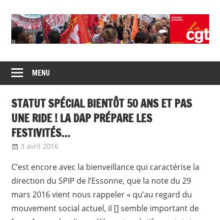
Skip
to
content
Union
CGT
de
MENU
insertion
syndicats
CGT
probation
STATUT SPÉCIAL BIENTÔT 50 ANS ET PAS
insertion
probation
UNE RIDE ! LA DAP PRÉPARE LES
FESTIVITÉS…
3 avril 2016
delfabsar
Communiqué local
C’est encore avec la bienveillance qui caractérise la
direction du SPIP de l’Essonne, que la note du 29
mars 2016 vient nous rappeler « qu’au regard du
mouvement social actuel, il [] semble important de