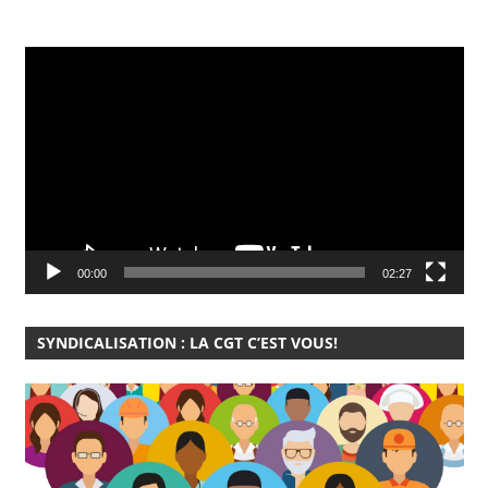
Lecteur
vidéo
00:00
02:27
SYNDICALISATION : LA CGT C’EST VOUS!