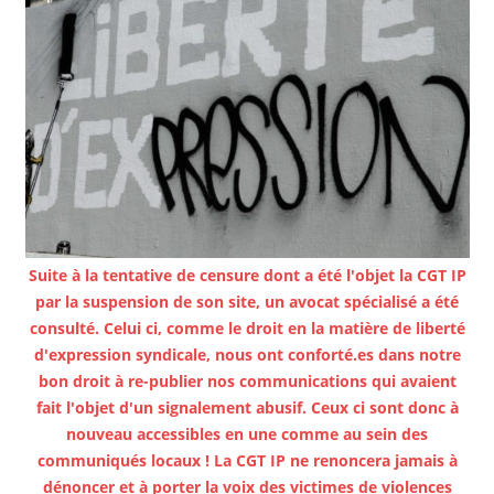
Suite à la tentative de censure dont a été l'objet la CGT IP
par la suspension de son site, un avocat spécialisé a été
consulté. Celui ci, comme le droit en la matière de liberté
d'expression syndicale, nous ont conforté.es dans notre
bon droit à re-publier nos communications qui avaient
fait l'objet d'un signalement abusif. Ceux ci sont donc à
nouveau accessibles en une comme au sein des
communiqués locaux ! La CGT IP ne renoncera jamais à
dénoncer et à porter la voix des victimes de violences