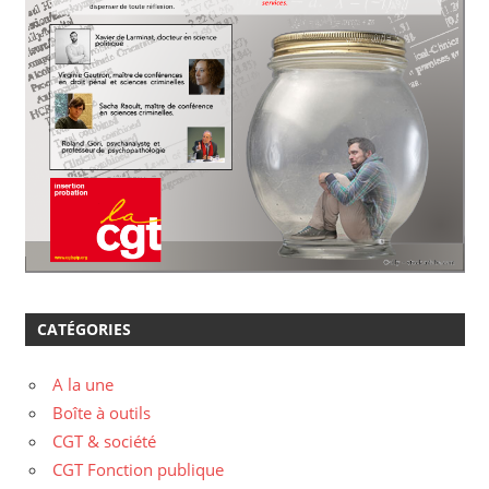
CATÉGORIES
A la une
Boîte à outils
CGT & société
CGT Fonction publique