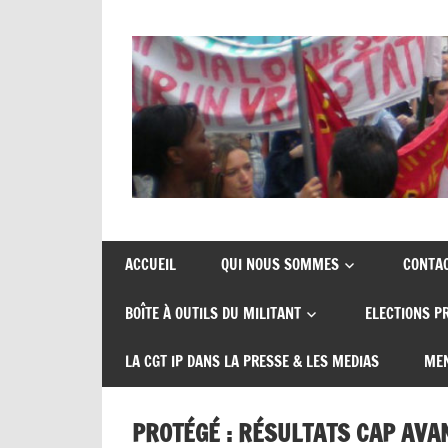
Union
CGT
de
insertion
syndicats
ACCUEIL
QUI NOUS SOMMES
CONTA
CGT
probation
BOÎTE À OUTILS DU MILITANT
ELECTIONS P
insertion
probation
LA CGT IP DANS LA PRESSE & LES MEDIAS
MEN
PROTÉGÉ : RÉSULTATS CAP AVAN