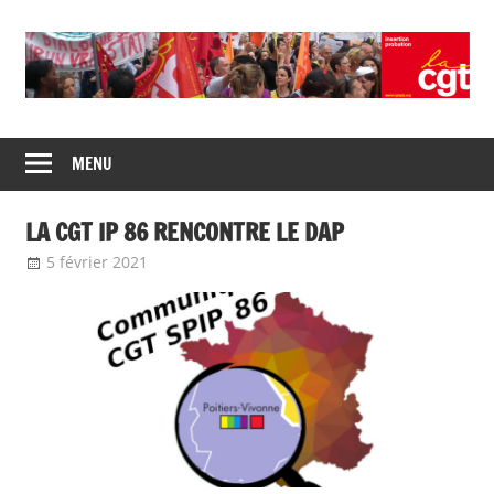
Skip
to
content
Union
CGT
de
MENU
insertion
syndicats
CGT
probation
LA CGT IP 86 RENCONTRE LE DAP
insertion
probation
5 février 2021
delfabsar
Communiqué local