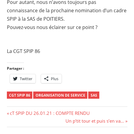
Pour autant, nous n’avons toujours pas
connaissance de la prochaine nomination d’un cadre
SPIP à la SAS de POITIERS.
Pouvez-vous nous éclairer sur ce point ?
La CGT SPIP 86
Partager :
Twitter
Plus
CGT SPIP 86
ORGANISATION DE SERVICE
SAS
Navigation
Previous
cT SPIP DU 26.01.21 : COMPTE RENDU
Post:
Next
Un p’tit tour et puis s’en va…
de
Post: