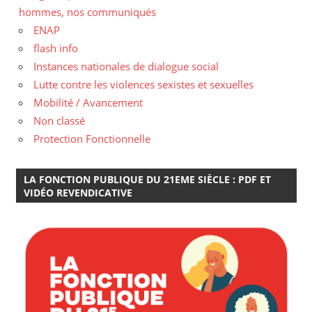
hommes, nos communiqués
ENAP
flash info
Instances nationales de dialogue social
Lutte contre les violences sexistes et sexuelles
Mobilité / Avancement
Non classé
Protection Fonctionnelle
LA FONCTION PUBLIQUE DU 21EME SIÈCLE : PDF ET
VIDÉO REVENDICATIVE