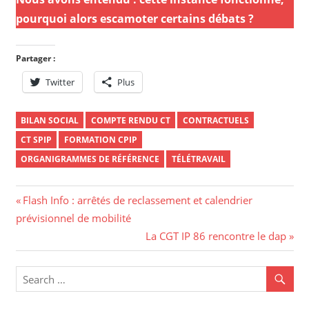
pourquoi alors escamoter certains débats ?
Partager :
Twitter
Plus
BILAN SOCIAL
COMPTE RENDU CT
CONTRACTUELS
CT SPIP
FORMATION CPIP
ORGANIGRAMMES DE RÉFÉRENCE
TÉLÉTRAVAIL
Navigation
Previous
Flash Info : arrêtés de reclassement et calendrier
Post:
prévisionnel de mobilité
de
Next
La CGT IP 86 rencontre le dap
l’article
Post: