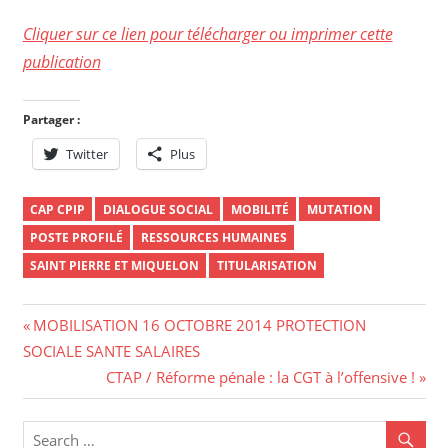
Cliquer sur ce lien pour télécharger ou imprimer cette
publication
Partager :
Twitter
Plus
CAP CPIP
DIALOGUE SOCIAL
MOBILITÉ
MUTATION
POSTE PROFILÉ
RESSOURCES HUMAINES
SAINT PIERRE ET MIQUELON
TITULARISATION
Navigation
Previous
MOBILISATION 16 OCTOBRE 2014 PROTECTION
Post:
SOCIALE SANTE SALAIRES
de
Next
CTAP / Réforme pénale : la CGT à l’offensive !
l’article
Post: