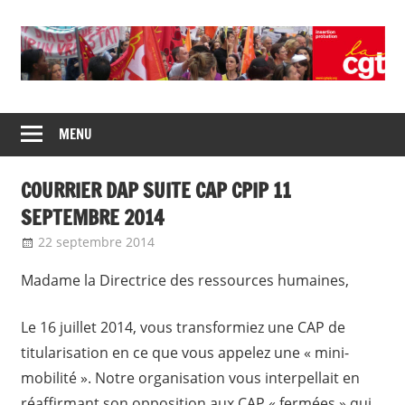
Skip
to
content
Union
CGT
de
MENU
insertion
syndicats
CGT
probation
COURRIER DAP SUITE CAP CPIP 11
insertion
probation
SEPTEMBRE 2014
22 septembre 2014
delfabsar
Instances nationales de dialogue
social
,
Mobilité / Avancement
Madame la Directrice des ressources humaines,
Le 16 juillet 2014, vous transformiez une CAP de
titularisation en ce que vous appelez une « mini-
mobilité ». Notre organisation vous interpellait en
réaffirmant son opposition aux CAP « fermées » qui