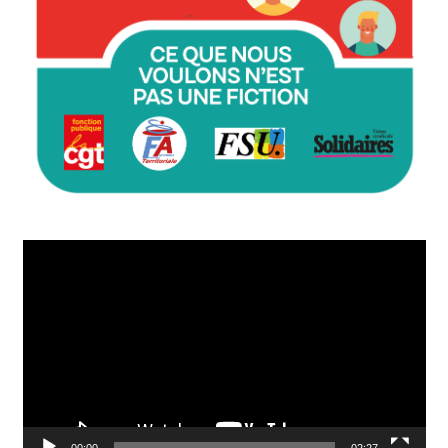
Lecteur
vidéo
00:00
02:27