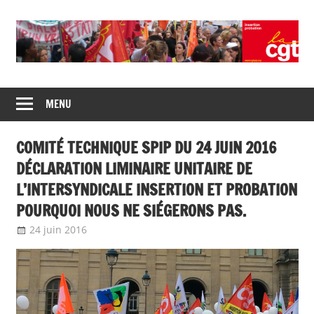
Skip
to
content
Union
CGT
de
MENU
insertion
syndicats
CGT
probation
COMITÉ TECHNIQUE SPIP DU 24 JUIN 2016
insertion
probation
DÉCLARATION LIMINAIRE UNITAIRE DE
L’INTERSYNDICALE INSERTION ET PROBATION
POURQUOI NOUS NE SIÉGERONS PAS.
24 juin 2016
delfabsar
A la une
,
Instances nationales de dialogue
social