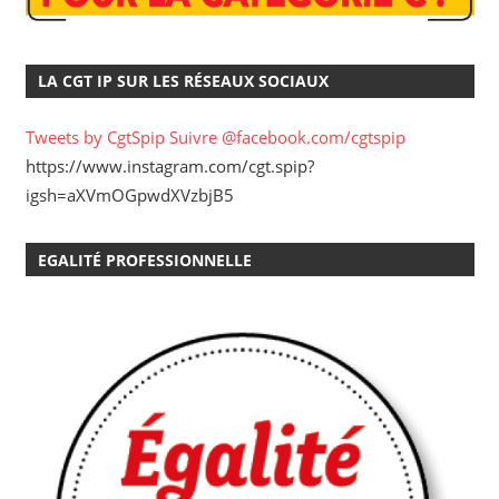
LA CGT IP SUR LES RÉSEAUX SOCIAUX
Tweets by CgtSpip
Suivre @facebook.com/cgtspip
https://www.instagram.com/cgt.spip?
igsh=aXVmOGpwdXVzbjB5
EGALITÉ PROFESSIONNELLE