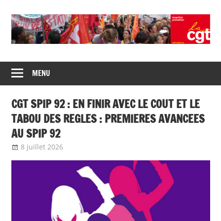
Union
CGT
de
MENU
insertion
syndicats
CGT
probation
CGT SPIP 92 : EN FINIR AVEC LE COUT ET LE
insertion
probation
TABOU DES REGLES : PREMIERES AVANCEES
AU SPIP 92
8 juillet 2026
delfabsar
Communiqué local
,
Egalité femmes -
hommes