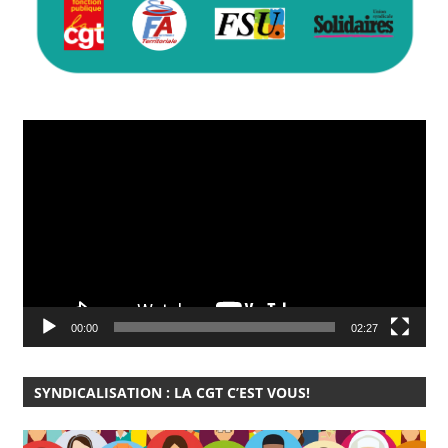
Lecteur
vidéo
00:00
02:27
SYNDICALISATION : LA CGT C’EST VOUS!