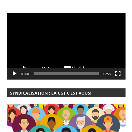
Lecteur
vidéo
00:00
02:27
SYNDICALISATION : LA CGT C’EST VOUS!