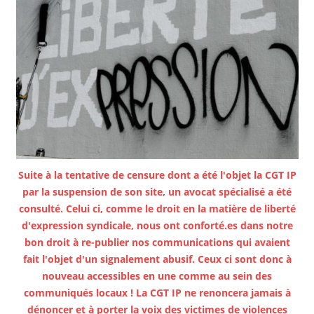
Suite à la tentative de censure dont a été l'objet la CGT IP
par la suspension de son site, un avocat spécialisé a été
consulté. Celui ci, comme le droit en la matière de liberté
d'expression syndicale, nous ont conforté.es dans notre
bon droit à re-publier nos communications qui avaient
fait l'objet d'un signalement abusif. Ceux ci sont donc à
nouveau accessibles en une comme au sein des
communiqués locaux ! La CGT IP ne renoncera jamais à
dénoncer et à porter la voix des victimes de violences