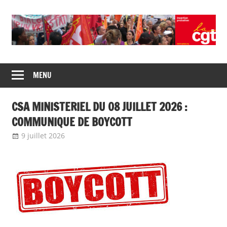
Union
CGT
de
MENU
insertion
syndicats
CGT
probation
CSA MINISTERIEL DU 08 JUILLET 2026 :
insertion
probation
COMMUNIQUE DE BOYCOTT
9 juillet 2026
delfabsar
A la une
,
Communiqué national