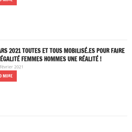
RS 2021 TOUTES ET TOUS MOBILISÉ.ES POUR FAIRE
’ÉGALITÉ FEMMES HOMMES UNE RÉALITÉ !
février 2021
delfabsar
A la une
,
CGT Fonction publique
,
Egalité profess
D MORE