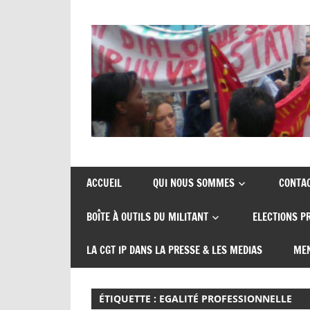
Skip
to
content
Union
CGT
de
insertion
syndicats
ACCUEIL
QUI NOUS SOMMES
CONTA
CGT
probation
BOÎTE À OUTILS DU MILITANT
ELECTIONS P
insertion
probation
LA CGT IP DANS LA PRESSE & LES MEDIAS
MEN
ÉTIQUETTE :
EGALITÉ PROFESSIONNELLE