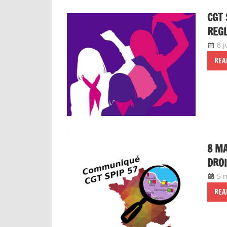
CGT 
REGL
8 j
REA
8 MA
DROI
5 
REA