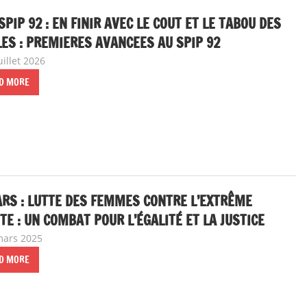
SPIP 92 : EN FINIR AVEC LE COUT ET LE TABOU DES
ES : PREMIERES AVANCEES AU SPIP 92
uillet 2026
delfabsar
Communiqué local
,
Egalité femmes - hommes
D MORE
RS : LUTTE DES FEMMES CONTRE L’EXTRÊME
TE : UN COMBAT POUR L’ÉGALITÉ ET LA JUSTICE
mars 2025
delfabsar
Communiqué local
D MORE