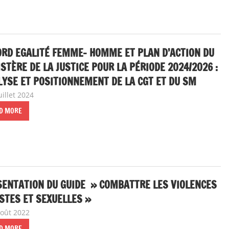
RD EGALITÉ FEMME- HOMME ET PLAN D’ACTION DU
STÈRE DE LA JUSTICE POUR LA PÉRIODE 2024/2026 :
YSE ET POSITIONNEMENT DE LA CGT ET DU SM
uillet 2024
delfabsar
A la une
,
Communiqué national
,
Egalité femmes -
nos communiqués
,
Lutte contre les violences sexistes 
D MORE
SENTATION DU GUIDE » COMBATTRE LES VIOLENCES
STES ET SEXUELLES »
août 2022
delfabsar
Lutte contre les violences sexistes et sexuelles
D MORE