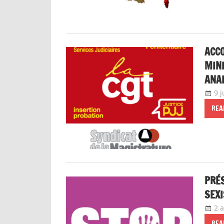
ACCO
MINI
ANAL
9 j
REA
PRÉ
SEXI
2 
REA