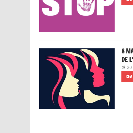
8 MA
DE L
20 
REA