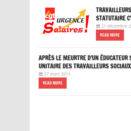
TRAVAILLEURS
STATUTAIRE C
21 décembre 2
READ MORE
APRÈS LE MEURTRE D’UN ÉDUCATEUR S
UNITAIRE DES TRAVAILLEURS SOCIAUX
27 mars 2015
delfabsar
A la une
,
CGT Fonction p
READ MORE