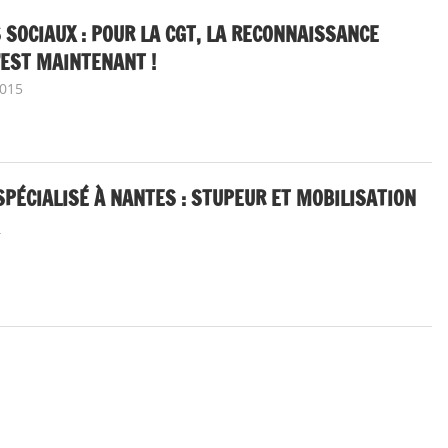
 SOCIAUX : POUR LA CGT, LA RECONNAISSANCE
’EST MAINTENANT !
015
delfabsar
CGT Fonction publique
PÉCIALISÉ À NANTES : STUPEUR ET MOBILISATION
ublique