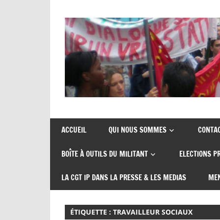
Skip
to
content
Union
CGT
de
insertion
syndicats
ACCUEIL
QUI NOUS SOMMES
CONTA
CGT
probation
BOÎTE À OUTILS DU MILITANT
ELECTIONS P
insertion
probation
LA CGT IP DANS LA PRESSE & LES MEDIAS
MEN
ÉTIQUETTE :
TRAVAILLEUR SOCIAUX