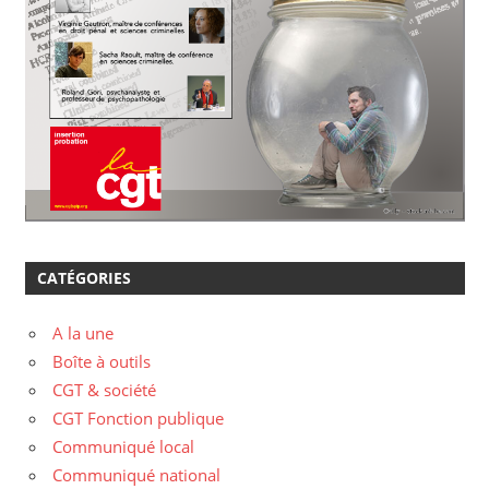
CATÉGORIES
A la une
Boîte à outils
CGT & société
CGT Fonction publique
Communiqué local
Communiqué national