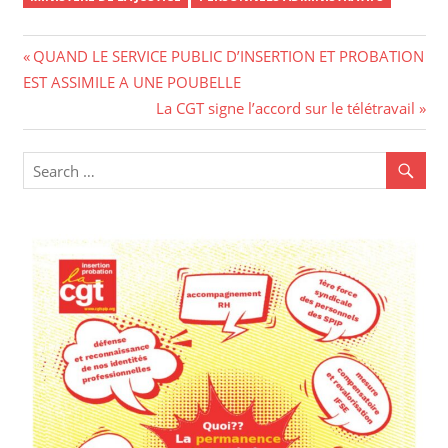
Navigation
Previous
QUAND LE SERVICE PUBLIC D’INSERTION ET PROBATION
Post:
EST ASSIMILE A UNE POUBELLE
de
Next
La CGT signe l’accord sur le télétravail
l’article
Post: