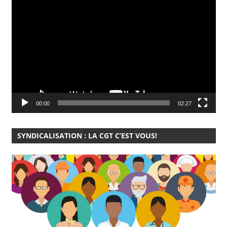
Lecteur
vidéo
00:00
02:27
SYNDICALISATION : LA CGT C’EST VOUS!