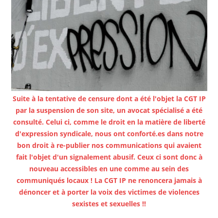
Suite à la tentative de censure dont a été l'objet la CGT IP
par la suspension de son site, un avocat spécialisé a été
consulté. Celui ci, comme le droit en la matière de liberté
d'expression syndicale, nous ont conforté.es dans notre
bon droit à re-publier nos communications qui avaient
fait l'objet d'un signalement abusif. Ceux ci sont donc à
nouveau accessibles en une comme au sein des
communiqués locaux ! La CGT IP ne renoncera jamais à
dénoncer et à porter la voix des victimes de violences
sexistes et sexuelles !!