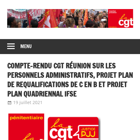
Skip
to
content
Union
CGT
de
MENU
insertion
syndicats
CGT
probation
COMPTE-RENDU CGT RÉUNION SUR LES
insertion
probation
PERSONNELS ADMINISTRATIFS, PROJET PLAN
DE REQUALIFICATIONS DE C EN B ET PROJET
PLAN QUADRIENNAL IFSE
19 juillet 2021
delfabsar
A la une
,
Communiqué national