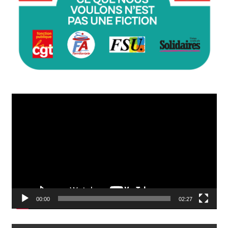
Lecteur
vidéo
00:00
02:27