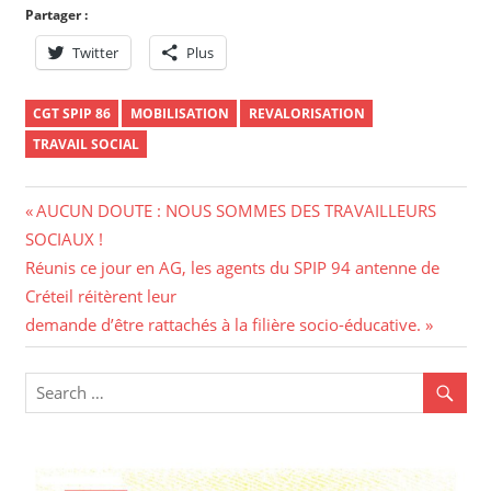
Partager :
Twitter
Plus
CGT SPIP 86
MOBILISATION
REVALORISATION
TRAVAIL SOCIAL
Navigation
Previous
AUCUN DOUTE : NOUS SOMMES DES TRAVAILLEURS
Post:
SOCIAUX !
de
Next
Réunis ce jour en AG, les agents du SPIP 94 antenne de
l’article
Post:
Créteil réitèrent leur
demande d’être rattachés à la filière socio-éducative.