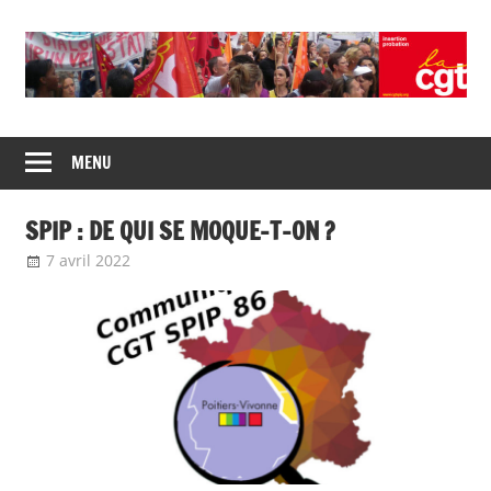
Skip
to
content
Union
CGT
de
MENU
insertion
syndicats
CGT
probation
SPIP : DE QUI SE MOQUE-T-ON ?
insertion
probation
7 avril 2022
delfabsar
Communiqué local
,
Communiqués
mobilisation 2022