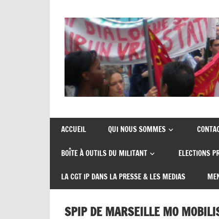
Union
CGT
de
insertion
syndicats
ACCUEIL
QUI NOUS SOMMES
CONTA
CGT
probation
BOÎTE À OUTILS DU MILITANT
ELECTIONS P
insertion
probation
LA CGT IP DANS LA PRESSE & LES MEDIAS
MEN
SPIP DE MARSEILLE MO MOBILIS