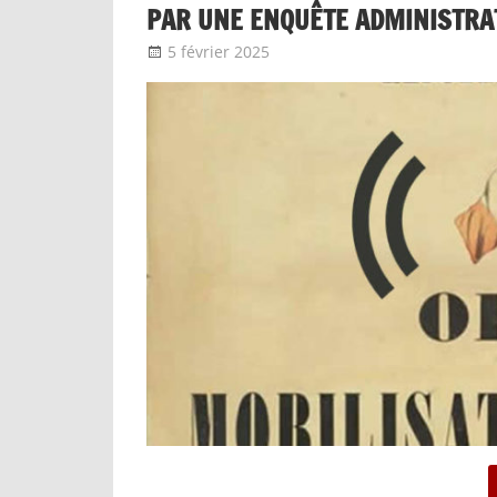
PAR UNE ENQUÊTE ADMINISTRA
5 février 2025
delfabsar
Communiqué local