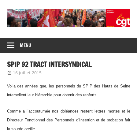
Skip
to
content
Union
CGT
de
MENU
insertion
syndicats
CGT
probation
SPIP 92 TRACT INTERSYNDICAL
insertion
probation
16 juillet 2015
delfabsar
Communiqué local
Voila des années que, les personnels du SPIP des Hauts de Seine
interpellent leur hiérarchie pour obtenir des renforts.
Comme a l’accoutumée nos doléances restent lettres mortes et le
Directeur Fonctionnel des Personnels d’Insertion et de probation fait
la sourde oreille.