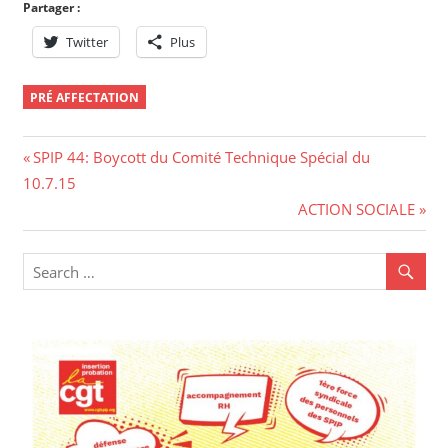
Partager :
Twitter
Plus
PRÉ AFFECTATION
Navigation
Previous
SPIP 44: Boycott du Comité Technique Spécial du
Post:
10.7.15
de
Next
ACTION SOCIALE
l’article
Post: