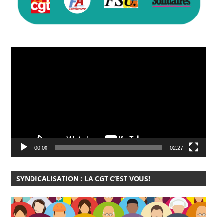
Lecteur
vidéo
00:00
02:27
SYNDICALISATION : LA CGT C’EST VOUS!