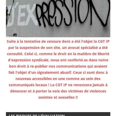
Suite à la tentative de censure dont a été l'objet la CGT IP
par la suspension de son site, un avocat spécialisé a été
consulté. Celui ci, comme le droit en la matière de liberté
d'expression syndicale, nous ont conforté.es dans notre
bon droit à re-publier nos communications qui avaient
fait l'objet d'un signalement abusif. Ceux ci sont donc à
nouveau accessibles en une comme au sein des
communiqués locaux ! La CGT IP ne renoncera jamais à
dénoncer et à porter la voix des victimes de violences
sexistes et sexuelles !!
LES RISQUES DE L’ÉVALUATION