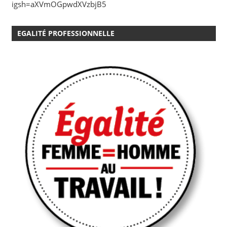
igsh=aXVmOGpwdXVzbjB5
EGALITÉ PROFESSIONNELLE