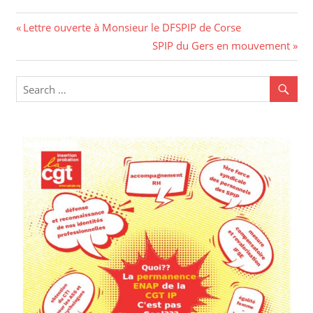
Navigation
Previous
Lettre ouverte à Monsieur le DFSPIP de Corse
Post:
Next
SPIP du Gers en mouvement
de
Post:
l’article