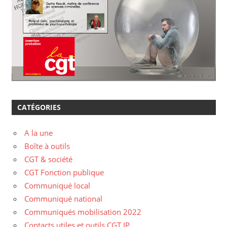
CATÉGORIES
A la une
Boîte à outils
CGT & société
CGT Fonction publique
Communiqué local
Communiqué national
Communiqués mobilisation 2022
Contacts utiles et outils CGT IP