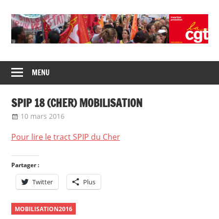
Skip
to
content
Union
CGT
de
MENU
insertion
syndicats
CGT
probation
SPIP 18 (CHER) MOBILISATION
insertion
probation
10 mars 2016
delfabsar
Communiqué local
Pour lire le tract SPIP du Cher
Partager :
Twitter
Plus
MOBILISATION2016