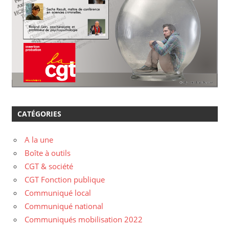
CATÉGORIES
A la une
Boîte à outils
CGT & société
CGT Fonction publique
Communiqué local
Communiqué national
Communiqués mobilisation 2022