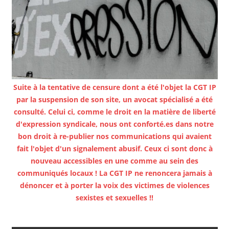
Suite à la tentative de censure dont a été l'objet la CGT IP
par la suspension de son site, un avocat spécialisé a été
consulté. Celui ci, comme le droit en la matière de liberté
d'expression syndicale, nous ont conforté.es dans notre
bon droit à re-publier nos communications qui avaient
fait l'objet d'un signalement abusif. Ceux ci sont donc à
nouveau accessibles en une comme au sein des
communiqués locaux ! La CGT IP ne renoncera jamais à
dénoncer et à porter la voix des victimes de violences
sexistes et sexuelles !!