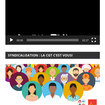
vidéo
00:00
02:27
SYNDICALISATION : LA CGT C’EST VOUS!