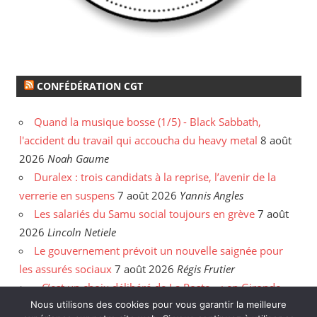
CONFÉDÉRATION CGT
Quand la musique bosse (1/5) - Black Sabbath,
l'accident du travail qui accoucha du heavy metal
8 août
2026
Noah Gaume
Duralex : trois candidats à la reprise, l’avenir de la
verrerie en suspens
7 août 2026
Yannis Angles
Les salariés du Samu social toujours en grève
7 août
2026
Lincoln Netiele
Le gouvernement prévoit un nouvelle saignée pour
les assurés sociaux
7 août 2026
Régis Frutier
« C’est un choix délibéré de La Poste » : en Gironde,
Nous utilisons des cookies pour vous garantir la meilleure
les postiers sommés de rattraper leurs heures
6 août