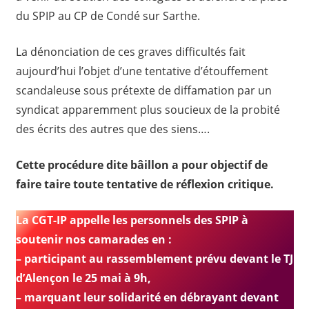
du SPIP au CP de Condé sur Sarthe.
La dénonciation de ces graves difficultés fait
aujourd’hui l’objet d’une tentative d’étouffement
scandaleuse sous prétexte de diffamation par un
syndicat apparemment plus soucieux de la probité
des écrits des autres que des siens….
Cette procédure dite bâillon a pour objectif de
faire taire toute tentative de réflexion critique.
La CGT-IP appelle les personnels des SPIP à
soutenir nos camarades en :
– participant au rassemblement prévu devant le TJ
d’Alençon le 25 mai à 9h,
– marquant leur solidarité en débrayant devant