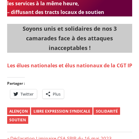
les services à la même heure,
– diffusant des tracts locaux de soutien
Soyons unis et solidaires de nos 3
camarades face à des attaques
inacceptables !
Les élues nationales et élus nationaux de la CGT IP
Partager :
Twitter
Plus
ALENÇON
LIBRE EXPRESSION SYNDICALE
SOLIDARITÉ
SOUTIEN
Previous
Déclaration Liminaire CSA SPIP du 16 mai 2023