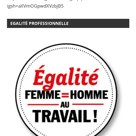
igsh=aXVmOGpwdXVzbjB5
EGALITÉ PROFESSIONNELLE