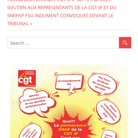
Navigation
Next
Post:
SOUTIEN AUX REPRESENTANTS DE LA CGT IP ET DU
de
Post:
SNEPAP FSU INDUMENT CONVOQUES DEVANT LE
l’article
TRIBUNAL