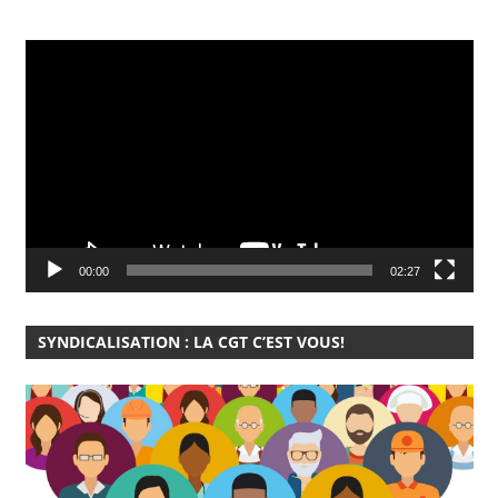
Lecteur
vidéo
00:00
02:27
SYNDICALISATION : LA CGT C’EST VOUS!