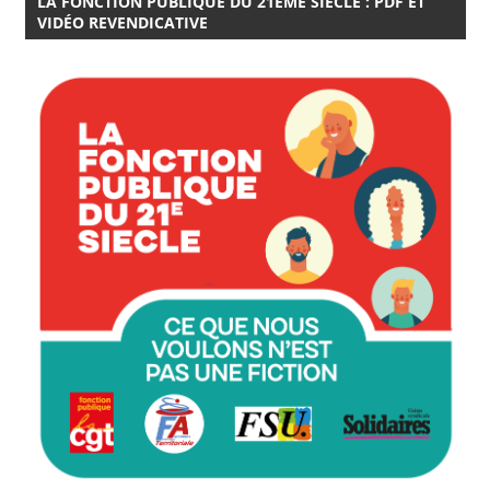
LA FONCTION PUBLIQUE DU 21EME SIÈCLE : PDF ET
VIDÉO REVENDICATIVE