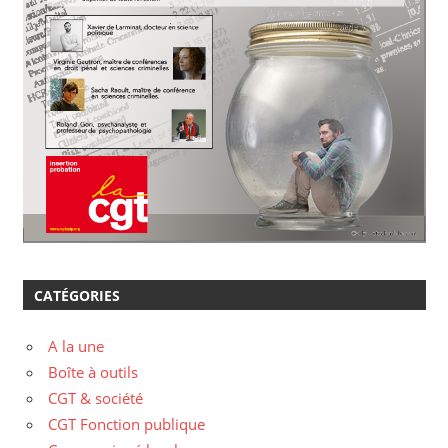
CATÉGORIES
A la une
Boîte à outils
CGT & société
CGT Fonction publique