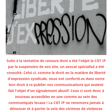
Suite à la tentative de censure dont a été l'objet la CGT IP
par la suspension de son site, un avocat spécialisé a été
consulté. Celui ci, comme le droit en la matière de liberté
d'expression syndicale, nous ont conforté.es dans notre
bon droit à re-publier nos communications qui avaient
fait l'objet d'un signalement abusif. Ceux ci sont donc à
nouveau accessibles en une comme au sein des
communiqués locaux ! La CGT IP ne renoncera jamais à
dénoncer et à porter la voix des victimes de violences