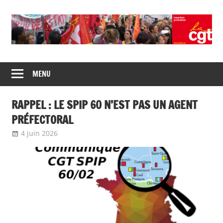
Union
CGT
de
MENU
insertion
syndicats
CGT
probation
RAPPEL : LE SPIP 60 N’EST PAS UN AGENT
insertion
probation
PRÉFECTORAL
4 juin 2026
delfabsar
Communiqué local