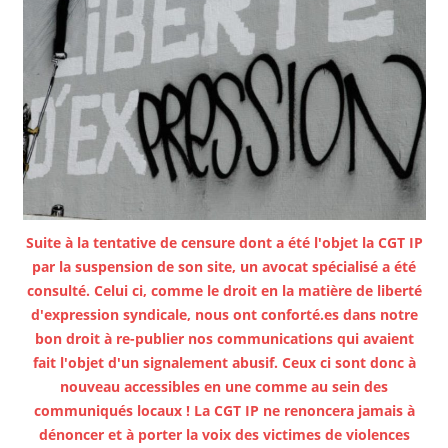
Suite à la tentative de censure dont a été l'objet la CGT IP
par la suspension de son site, un avocat spécialisé a été
consulté. Celui ci, comme le droit en la matière de liberté
d'expression syndicale, nous ont conforté.es dans notre
bon droit à re-publier nos communications qui avaient
fait l'objet d'un signalement abusif. Ceux ci sont donc à
nouveau accessibles en une comme au sein des
communiqués locaux ! La CGT IP ne renoncera jamais à
dénoncer et à porter la voix des victimes de violences