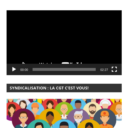
Lecteur
vidéo
00:00
02:27
SYNDICALISATION : LA CGT C’EST VOUS!