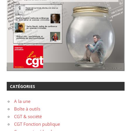
CATÉGORIES
A la une
Boîte à outils
CGT & société
CGT Fonction publique