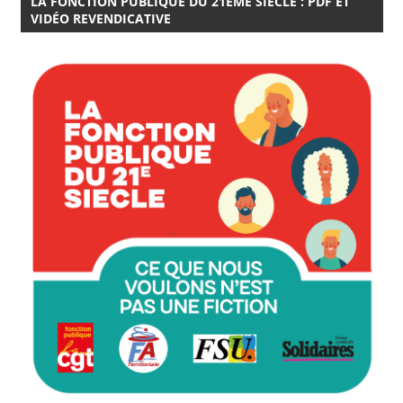
LA FONCTION PUBLIQUE DU 21EME SIÈCLE : PDF ET
VIDÉO REVENDICATIVE