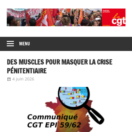
Union
CGT
de
MENU
insertion
syndicats
CGT
probation
DES MUSCLES POUR MASQUER LA CRISE
insertion
probation
PÉNITENTIAIRE
4 juin 2026
delfabsar
Communiqué local