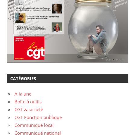
CATÉGORIES
A la une
Boîte à outils
CGT & société
CGT Fonction publique
Communiqué local
Communiqué national