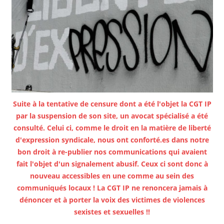
Suite à la tentative de censure dont a été l'objet la CGT IP
par la suspension de son site, un avocat spécialisé a été
consulté. Celui ci, comme le droit en la matière de liberté
d'expression syndicale, nous ont conforté.es dans notre
bon droit à re-publier nos communications qui avaient
fait l'objet d'un signalement abusif. Ceux ci sont donc à
nouveau accessibles en une comme au sein des
communiqués locaux ! La CGT IP ne renoncera jamais à
dénoncer et à porter la voix des victimes de violences
sexistes et sexuelles !!