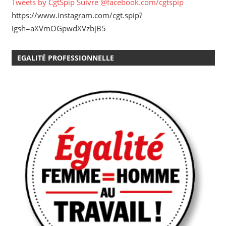
Tweets by CgtSpip
Suivre @facebook.com/cgtspip
https://www.instagram.com/cgt.spip?
igsh=aXVmOGpwdXVzbjB5
EGALITÉ PROFESSIONNELLE