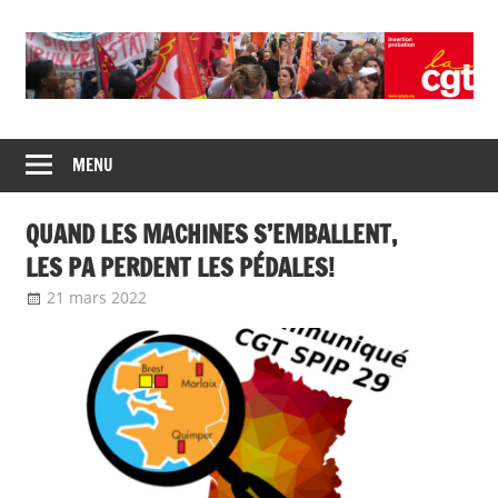
Union
CGT
de
MENU
insertion
syndicats
CGT
probation
QUAND LES MACHINES S’EMBALLENT,
insertion
probation
LES PA PERDENT LES PÉDALES!
21 mars 2022
delfabsar
Communiqué local