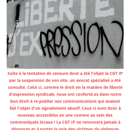
Suite à la tentative de censure dont a été l'objet la CGT IP
par la suspension de son site, un avocat spécialisé a été
consulté. Celui ci, comme le droit en la matière de liberté
d'expression syndicale, nous ont conforté.es dans notre
bon droit à re-publier nos communications qui avaient
fait l'objet d'un signalement abusif. Ceux ci sont donc à
nouveau accessibles en une comme au sein des
communiqués locaux ! La CGT IP ne renoncera jamais à
dénoncer et à porter la voix des victimes de violences