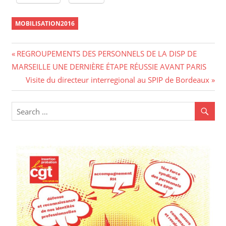
MOBILISATION2016
Navigation
Previous
REGROUPEMENTS DES PERSONNELS DE LA DISP DE
Post:
MARSEILLE UNE DERNIÈRE ÉTAPE RÉUSSIE AVANT PARIS
de
Next
Visite du directeur interregional au SPIP de Bordeaux
l’article
Post: