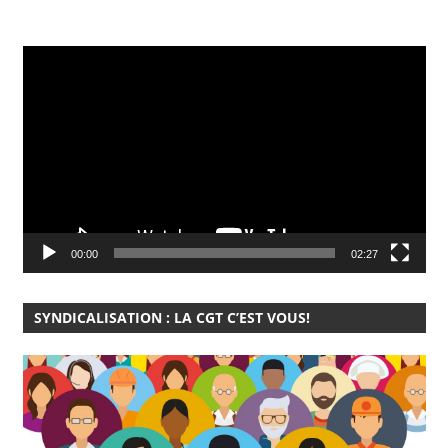
Lecteur
vidéo
00:00
02:27
SYNDICALISATION : LA CGT C’EST VOUS!