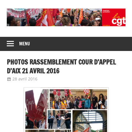
Skip
to
content
Union
CGT
de
MENU
insertion
syndicats
CGT
probation
PHOTOS RASSEMBLEMENT COUR D’APPEL
insertion
probation
D’AIX 21 AVRIL 2016
28 avril 2016
delfabsar
Communiqué local