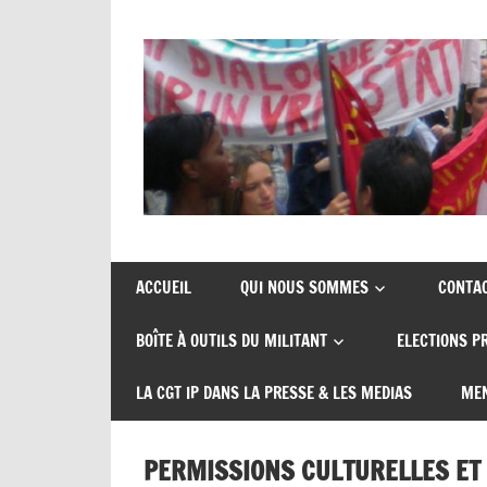
Union
CGT
de
insertion
syndicats
ACCUEIL
QUI NOUS SOMMES
CONTA
CGT
probation
BOÎTE À OUTILS DU MILITANT
ELECTIONS P
insertion
probation
LA CGT IP DANS LA PRESSE & LES MEDIAS
MEN
PERMISSIONS CULTURELLES ET 