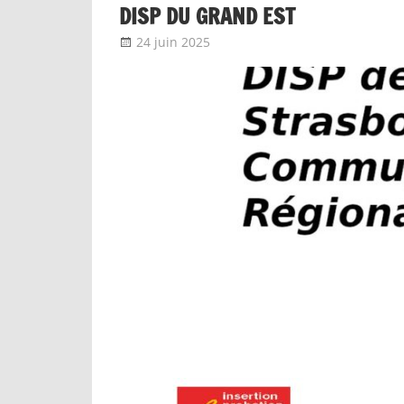
DISP DU GRAND EST
24 juin 2025
delfabsar
Communiqué local