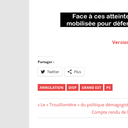
Version
Partager :
Twitter
Plus
ANNULATION
DISP
GRAND EST
PS
Le « Trouillomètre » du politique démagogist
Compte rendu de l’