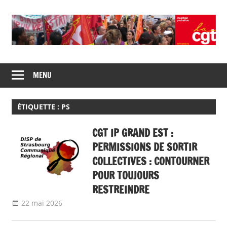
Skip
to
content
Union
CGT
de
MENU
insertion
syndicats
CGT
probation
insertion
ÉTIQUETTE :
PS
probation
CGT IP GRAND EST :
PERMISSIONS DE SORTIR
COLLECTIVES : CONTOURNER
POUR TOUJOURS
RESTREINDRE
22 mai 2026
delfabsar
Communiqué local