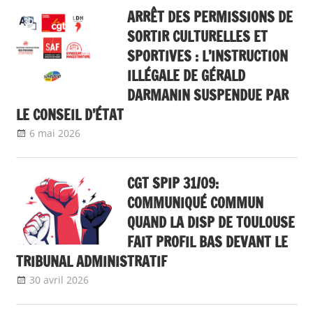
ARRÊT DES PERMISSIONS DE
SORTIR CULTURELLES ET
SPORTIVES : L’INSTRUCTION
ILLÉGALE DE GÉRALD
DARMANIN SUSPENDUE PAR
LE CONSEIL D’ÉTAT
6 mai 2026
delfabsar
A la une
,
Communiqué national
,
Non classé
CGT SPIP 31/09:
COMMUNIQUÉ COMMUN
QUAND LA DISP DE TOULOUSE
FAIT PROFIL BAS DEVANT LE
TRIBUNAL ADMINISTRATIF
30 avril 2026
delfabsar
A la une
,
Communiqué local