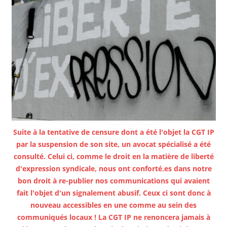
Suite à la tentative de censure dont a été l'objet la CGT IP
par la suspension de son site, un avocat spécialisé a été
consulté. Celui ci, comme le droit en la matière de liberté
d'expression syndicale, nous ont conforté.es dans notre
bon droit à re-publier nos communications qui avaient
fait l'objet d'un signalement abusif. Ceux ci sont donc à
nouveau accessibles en une comme au sein des
communiqués locaux ! La CGT IP ne renoncera jamais à