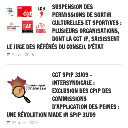
SUSPENSION DES
PERMISSIONS DE SORTIR
CULTURELLES ET SPORTIVES :
PLUSIEURS ORGANISATIONS,
DONT LA CGT IP, SAISISSENT
LE JUGE DES RÉFÉRÉS DU CONSEIL D’ÉTAT
7 avril 2026
delfabsar
A la une
,
Communiqué national
CGT SPIP 31/09 –
INTERSYNDICALE :
EXCLUSION DES CPIP DES
COMMISSIONS
D’APPLICATION DES PEINES :
UNE RÉVOLUTION MADE IN SPIP 31/09
27 mars 2026
delfabsar
Communiqué local