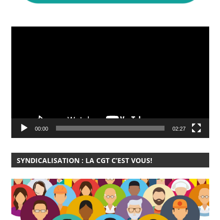
Lecteur
vidéo
00:00
02:27
SYNDICALISATION : LA CGT C’EST VOUS!