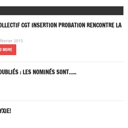
OLLECTIF CGT INSERTION PROBATION RENCONTRE LA
février 2015
delfabsar
A la une
,
Communiqué national
D MORE
 OUBLIÉS : LES NOMINÉS SONT…..
YXIE!