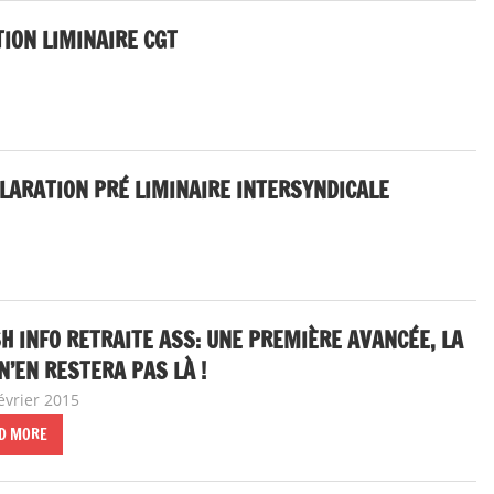
ÉCLARATION PRÉ LIMINAIRE INTERSYNDICALE
H INFO RETRAITE ASS: UNE PREMIÈRE AVANCÉE, LA
N’EN RESTERA PAS LÀ !
évrier 2015
delfabsar
A la une
,
Communiqué national
D MORE
NTATION DES RÈGLES EUROPÉENNES DE PROBATION