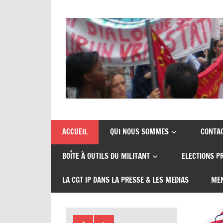
Skip
to
content
Union
CGT
de
insertion
syndicats
ACCUEIL
QUI NOUS SOMMES
CONTA
CGT
probation
BOÎTE À OUTILS DU MILITANT
ELECTIONS P
insertion
probation
LA CGT IP DANS LA PRESSE & LES MEDIAS
MEN