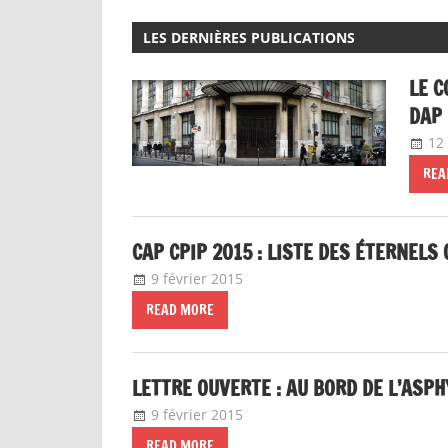
LE C
DAP
12 
REA
CAP CPIP 2015 : LISTE DES ÉTERNELS
9 février 2015
delfabsar
Communiqué local
READ MORE
LETTRE OUVERTE : AU BORD DE L’ASPH
9 février 2015
delfabsar
Communiqué local
READ MORE