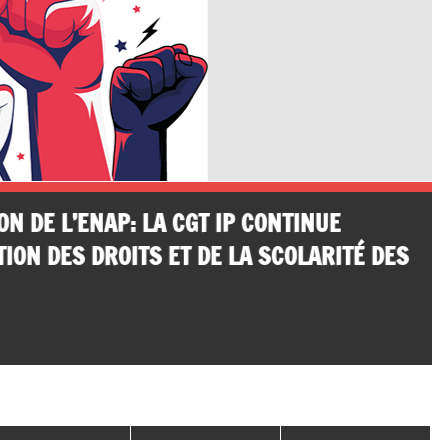
N DE L’ENAP: LA CGT IP CONTINUE
ION DES DROITS ET DE LA SCOLARITÉ DES