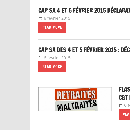
6 février 2015
delfabsar
Mobilité / Avancement
READ MORE
CAP SA DES 4 ET 5 FÉVRIER 2015 : D
6 février 2015
delfabsar
Mobilité / Avancement
READ MORE
FLAS
CGT 
6 f
REA
DÉCLARATION LIMINAIRE À LA PRÉSE
LE 03/02/15 SPIP 44