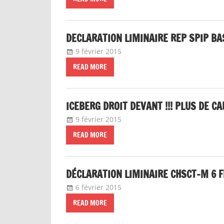
DECLARATION LIMINAIRE REP SPIP B
9 février 2015
delfabsar
Communiqué local
READ MORE
ICEBERG DROIT DEVANT !!! PLUS DE C
9 février 2015
delfabsar
Communiqué local
READ MORE
DÉCLARATION LIMINAIRE CHSCT-M 6 F
6 février 2015
delfabsar
Instances nationales de 
READ MORE
CAP SA 4 ET 5 FÉVRIER 2015 DÉCLARA