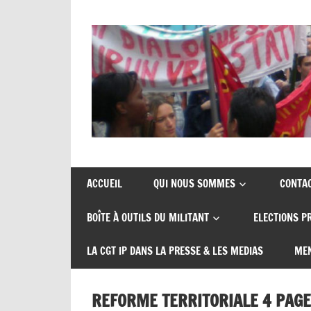
Skip
to
content
Union
CGT
de
insertion
syndicats
ACCUEIL
QUI NOUS SOMMES
CONTA
CGT
probation
BOÎTE À OUTILS DU MILITANT
ELECTIONS P
insertion
probation
LA CGT IP DANS LA PRESSE & LES MEDIAS
MEN
REFORME TERRITORIALE 4 PAGE