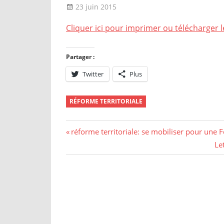
23 juin 2015
delfabsar
CGT & société
Cliquer ici pour imprimer ou télécharger l
Partager :
Twitter
Plus
RÉFORME TERRITORIALE
Navigation
Previous
réforme territoriale: se mobiliser pour une 
Post:
Ne
Le
de
Pos
l’article