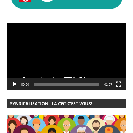
Lecteur
vidéo
00:00
02:27
SYNDICALISATION : LA CGT C’EST VOUS!