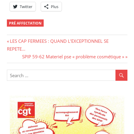
Twitter
Plus
PRÉ AFFECTATION
Navigation
Previous
LES CAP FERMEES : QUAND L’EXCEPTIONNEL SE
Post:
REPETE…
de
Next
SPIP 59-62 Materiel pse « problème cosmétique »
l’article
Post: