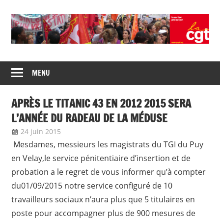
Skip
to
content
Union
CGT
de
MENU
insertion
syndicats
CGT
probation
APRÈS LE TITANIC 43 EN 2012 2015 SERA
insertion
probation
L’ANNÉE DU RADEAU DE LA MÉDUSE
24 juin 2015
delfabsar
Communiqué local
Mesdames, messieurs les magistrats du TGI du Puy
en Velay,le service pénitentiaire d’insertion et de
probation a le regret de vous informer qu’à compter
du01/09/2015 notre service configuré de 10
travailleurs sociaux n’aura plus que 5 titulaires en
poste pour accompagner plus de 900 mesures de