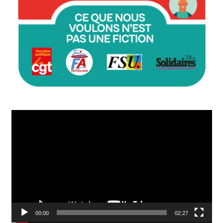
Lecteur
vidéo
00:00
02:27