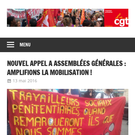
Skip
to
content
Union
CGT
de
MENU
insertion
syndicats
CGT
probation
NOUVEL APPEL A ASSEMBLÉES GÉNÉRALES :
insertion
probation
AMPLIFIONS LA MOBILISATION !
13 mai 2016
delfabsar
A la une
,
Communiqué national