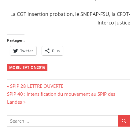
La CGT Insertion probation, le SNEPAP-FSU, la CFDT-
Interco Justice
Partager :
Twitter
Plus
MOBILISATION2016
Navigation
Previous
SPIP 28 LETTRE OUVERTE
Next
Post:
SPIP 40 : Intensification du mouvement au SPIP des
de
Post:
Landes
l’article